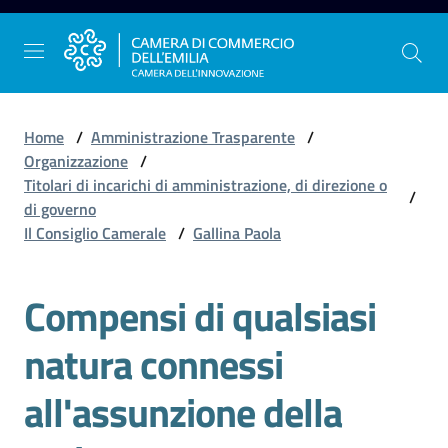
Vai al contenuto
Vai alla navigazione
Vai al footer
Home
/
Amministrazione Trasparente
/
Organizzazione
/
Titolari di incarichi di amministrazione, di direzione o
/
La
di governo
Camera
Il Consiglio Camerale
/
Gallina Paola
dell'Emilia
Compensi di qualsiasi
Gestire
natura connessi
l'impresa
all'assunzione della
Promuovere