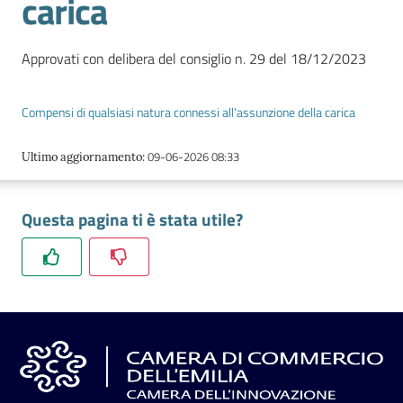
carica
l'impresa
e
il
Approvati con delibera del consiglio n. 29 del 18/12/2023
territorio
Compensi di qualsiasi natura connessi all'assunzione della carica
Tutelare
09-06-2026 08:33
Ultimo aggiornamento
:
l'Impresa
e
il
Questa pagina ti è stata utile?
Consumatore
L'impresa
in
digitale