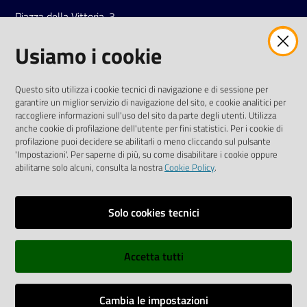
Piazza della Vittoria, 3
42121 Reggio Emilia
Usiamo i cookie
Tel.
0522 7961
SOCIAL
Questo sito utilizza i cookie tecnici di navigazione e di sessione per
garantire un miglior servizio di navigazione del sito, e cookie analitici per
Linkedin
Facebook
Instagram
raccogliere informazioni sull'uso del sito da parte degli utenti. Utilizza
anche cookie di profilazione dell'utente per fini statistici. Per i cookie di
profilazione puoi decidere se abilitarli o meno cliccando sul pulsante
'Impostazioni'. Per saperne di più, su come disabilitare i cookie oppure
abilitarne solo alcuni, consulta la nostra
Cookie Policy
.
Privacy policy
Solo cookies tecnici
Informative e liberatorie privacy
Accetta tutti
Dichiarazione di accessibilità
Sitemap
Cambia le impostazioni