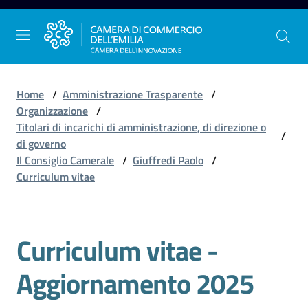
Vai al contenuto
Vai alla navigazione
Vai al footer
Home
/
Amministrazione Trasparente
/
Organizzazione
/
Titolari di incarichi di amministrazione, di direzione o
/
La
di governo
Camera
Il Consiglio Camerale
/
Giuffredi Paolo
/
dell'Emilia
Curriculum vitae
Gestire
Curriculum vitae -
l'impresa
Aggiornamento 2025
Promuovere