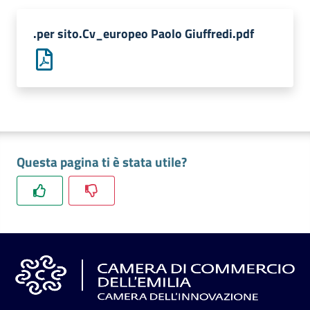
l'impresa
e
.per sito.Cv_europeo Paolo Giuffredi.pdf
il
territorio
Tutelare
l'Impresa
e
Questa pagina ti è stata utile?
il
Consumatore
L'impresa
in
digitale