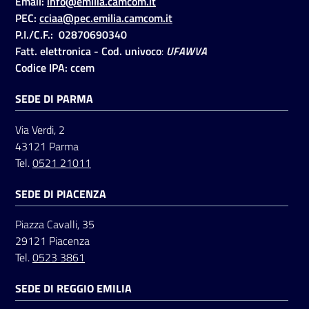
Email:
info@emilia.camcom.it
PEC:
cciaa@pec.emilia.camcom.it
P.I./C.F.: 02870690340
Seguici
Fatt. elettronica - Cod. univoco
:
UFAWVA
su
Codice IPA: ccem
SEDE DI PARMA
Via Verdi, 2
43121 Parma
Tel.
0521 21011
SEDE DI PIACENZA
Piazza Cavalli, 35
29121 Piacenza
Tel.
0523 3861
SEDE DI REGGIO EMILIA