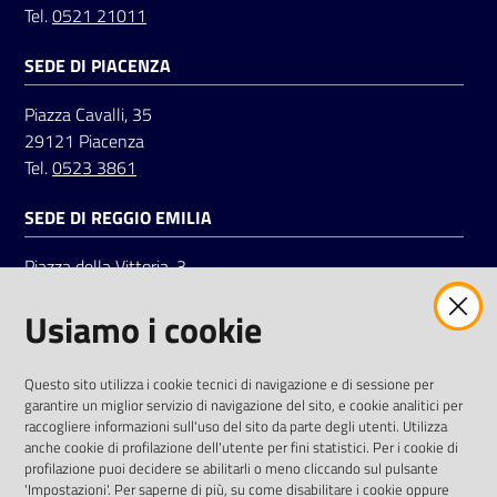
Tel.
0521 21011
SEDE DI PIACENZA
Seguici
su
Piazza Cavalli, 35
29121 Piacenza
Tel.
0523 3861
SEDE DI REGGIO EMILIA
Piazza della Vittoria, 3
42121 Reggio Emilia
Usiamo i cookie
Tel.
0522 7961
SOCIAL
Questo sito utilizza i cookie tecnici di navigazione e di sessione per
garantire un miglior servizio di navigazione del sito, e cookie analitici per
Linkedin
Facebook
Instagram
raccogliere informazioni sull'uso del sito da parte degli utenti. Utilizza
anche cookie di profilazione dell'utente per fini statistici. Per i cookie di
profilazione puoi decidere se abilitarli o meno cliccando sul pulsante
'Impostazioni'. Per saperne di più, su come disabilitare i cookie oppure