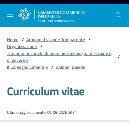
Vai al contenuto
Vai alla navigazione
Vai al footer
Home
/
Amministrazione Trasparente
/
Organizzazione
/
Titolari di incarichi di amministrazione, di direzione o
/
La
di governo
Camera
Il Consiglio Camerale
/
Goldoni Davide
dell'Emilia
Curriculum vitae
Gestire
l'impresa
09-06-2026 08:34
Ultimo aggiornamento
:
Promuovere