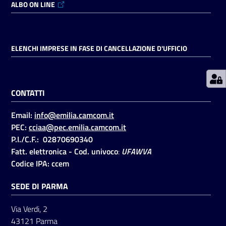
ALBO ON LINE
Prenotazioni
on line
ELENCHI IMPRESE IN FASE DI CANCELLAZIONE D'UFFICIO
Pagamenti
on line
CONTATTI
Email:
info@emilia.camcom.it
Accedi
PEC:
cciaa@pec.emilia.camcom.it
P.I./C.F.: 02870690340
Fatt. elettronica - Cod. univoco
:
UFAWVA
Codice IPA: ccem
SEDE DI PARMA
Registrati
Via Verdi, 2
43121 Parma