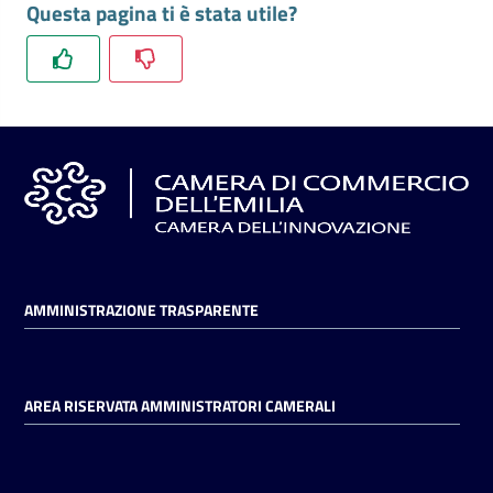
Questa pagina ti è stata utile?
l'impresa
e
il
territorio
Tutelare
l'Impresa
e
il
Consumatore
AMMINISTRAZIONE TRASPARENTE
L'impresa
in
AREA RISERVATA AMMINISTRATORI CAMERALI
digitale