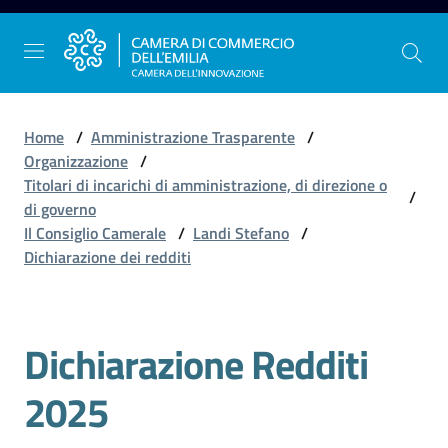
Vai al contenuto
Vai alla navigazione
Vai al footer
Home
/
Amministrazione Trasparente
/
Organizzazione
/
Titolari di incarichi di amministrazione, di direzione o
/
La
di governo
Camera
Il Consiglio Camerale
/
Landi Stefano
/
dell'Emilia
Dichiarazione dei redditi
Gestire
Dichiarazione Redditi
l'impresa
2025
Promuovere