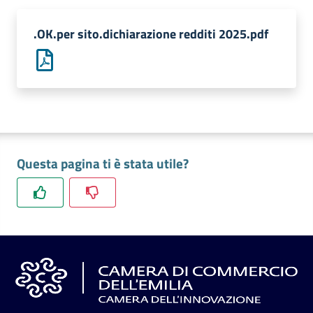
l'impresa
e
.OK.per sito.dichiarazione redditi 2025.pdf
il
territorio
Tutelare
l'Impresa
e
Questa pagina ti è stata utile?
il
Consumatore
L'impresa
in
digitale