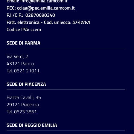
Email:
info@emilia.camcom.it
PEC:
cciaa@pec.emilia.camcom.it
P.I./C.F.: 02870690340
Seguici
Fatt. elettronica - Cod. univoco
:
UFAWVA
su
Codice IPA: ccem
SEDE DI PARMA
Via Verdi, 2
43121 Parma
Tel.
0521 21011
SEDE DI PIACENZA
Piazza Cavalli, 35
29121 Piacenza
Tel.
0523 3861
SEDE DI REGGIO EMILIA