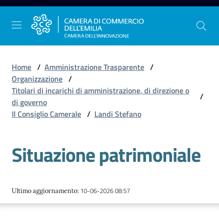
Vai al contenuto
Vai alla navigazione
Vai al footer
Home
/
Amministrazione Trasparente
/
Organizzazione
/
Titolari di incarichi di amministrazione, di direzione o
/
La
di governo
Camera
Il Consiglio Camerale
/
Landi Stefano
dell'Emilia
Situazione patrimoniale
Gestire
l'impresa
10-06-2026 08:57
Ultimo aggiornamento
:
Promuovere