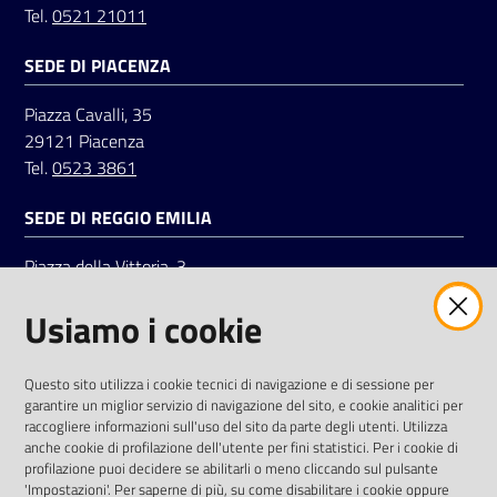
Tel.
0521 21011
SEDE DI PIACENZA
Seguici
su
Piazza Cavalli, 35
29121 Piacenza
Tel.
0523 3861
SEDE DI REGGIO EMILIA
Piazza della Vittoria, 3
42121 Reggio Emilia
Usiamo i cookie
Tel.
0522 7961
SOCIAL
Questo sito utilizza i cookie tecnici di navigazione e di sessione per
garantire un miglior servizio di navigazione del sito, e cookie analitici per
Linkedin
Facebook
Instagram
raccogliere informazioni sull'uso del sito da parte degli utenti. Utilizza
anche cookie di profilazione dell'utente per fini statistici. Per i cookie di
profilazione puoi decidere se abilitarli o meno cliccando sul pulsante
'Impostazioni'. Per saperne di più, su come disabilitare i cookie oppure