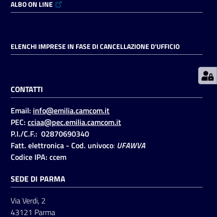
ALBO ON LINE
Prenotazioni
on line
ELENCHI IMPRESE IN FASE DI CANCELLAZIONE D'UFFICIO
Pagamenti
on line
CONTATTI
Email:
info@emilia.camcom.it
Accedi
PEC:
cciaa@pec.emilia.camcom.it
P.I./C.F.: 02870690340
Fatt. elettronica - Cod. univoco
:
UFAWVA
Codice IPA: ccem
SEDE DI PARMA
Registrati
Via Verdi, 2
43121 Parma