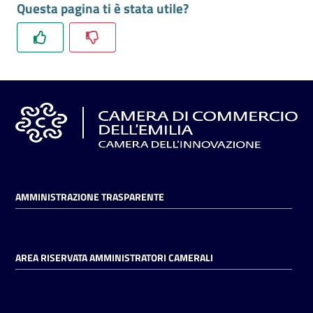
Questa pagina ti è stata utile?
l'impresa
e
il
territorio
Tutelare
l'Impresa
e
il
Consumatore
AMMINISTRAZIONE TRASPARENTE
L'impresa
in
AREA RISERVATA AMMINISTRATORI CAMERALI
digitale