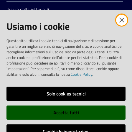
Piazza della Vittoria, 3
42121 Reggio Emilia
Usiamo i cookie
Tel.
0522 7961
SOCIAL
Questo sito utilizza i cookie tecnici di navigazione e di sessione per
garantire un miglior servizio di navigazione del sito, e cookie analitici per
Linkedin
Facebook
Instagram
raccogliere informazioni sull'uso del sito da parte degli utenti. Utilizza
anche cookie di profilazione dell'utente per fini statistici. Per i cookie di
profilazione puoi decidere se abilitarli o meno cliccando sul pulsante
'Impostazioni'. Per saperne di più, su come disabilitare i cookie oppure
abilitarne solo alcuni, consulta la nostra
Cookie Policy
.
Privacy policy
Solo cookies tecnici
Informative e liberatorie privacy
Accetta tutti
Dichiarazione di accessibilità
Sitemap
Cambia le impostazioni