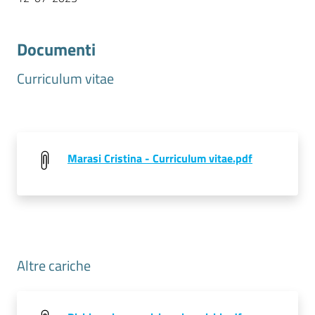
Documenti
Prenotazioni
on line
Curriculum vitae
Pagamenti
on line
Marasi Cristina - Curriculum vitae.pdf
Accedi
Registrati
Altre cariche