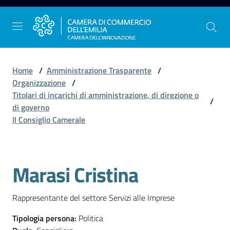
Vai al contenuto
Vai alla navigazione
Vai al footer
Home
/
Amministrazione Trasparente
/
Organizzazione
/
Titolari di incarichi di amministrazione, di direzione o
/
La
di governo
Camera
Il Consiglio Camerale
dell'Emilia
Marasi Cristina
Salta al contenuto
Gestire
l'impresa
Rappresentante del settore Servizi alle Imprese
Tipologia persona
:
Politica
Promuovere