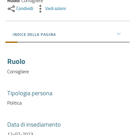
Ruolo
:
Consigliere
l'impresa
Condividi
Vedi azioni
e
il
territorio
INDICE DELLA PAGINA
Tutelare
l'Impresa
Ruolo
e
il
Consigliere
Consumatore
Tipologia persona
L'impresa
Politica
in
digitale
Data di insediamento
12-07-2023