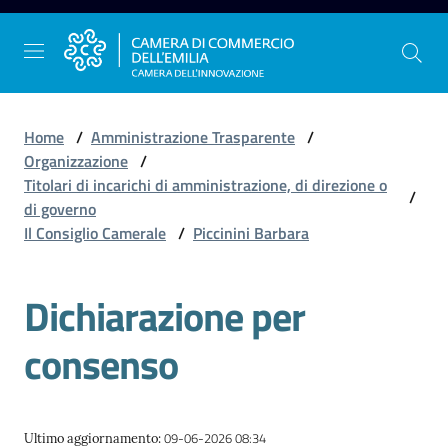
Vai al contenuto
Vai alla navigazione
Vai al footer
Home
/
Amministrazione Trasparente
/
Organizzazione
/
Titolari di incarichi di amministrazione, di direzione o
/
La
di governo
Camera
Il Consiglio Camerale
/
Piccinini Barbara
dell'Emilia
Dichiarazione per
Gestire
consenso
l'impresa
Promuovere
09-06-2026 08:34
Ultimo aggiornamento
: