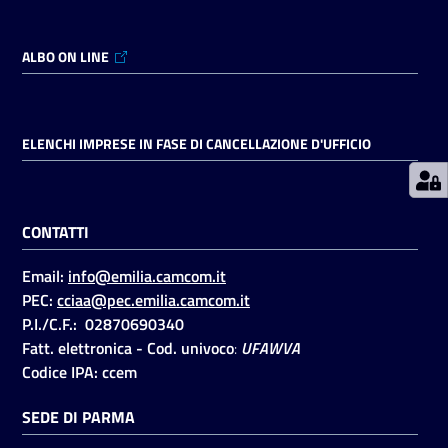
ALBO ON LINE
Prenotazioni
on line
Pagamenti
ELENCHI IMPRESE IN FASE DI CANCELLAZIONE D'UFFICIO
on line
CONTATTI
Accedi
Email:
info@emilia.camcom.it
PEC:
cciaa@pec.emilia.camcom.it
P.I./C.F.: 02870690340
Fatt. elettronica - Cod. univoco
:
UFAWVA
Registrati
Codice IPA: ccem
SEDE DI PARMA