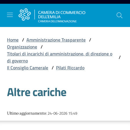
Vai al contenuto
Vai alla navigazione
Vai al footer
Home
/
Amministrazione Trasparente
/
Organizzazione
/
Titolari di incarichi di amministrazione, di direzione o
/
La
di governo
Camera
Il Consiglio Camerale
/
Pilati Riccardo
dell'Emilia
Altre cariche
Gestire
l'impresa
24-06-2026 15:49
Ultimo aggiornamento
:
Promuovere