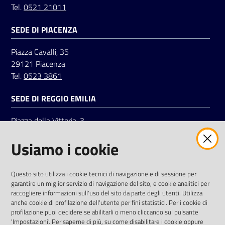
Tel.
0521 21011
SEDE DI PIACENZA
Seguici
su
Piazza Cavalli, 35
29121 Piacenza
Tel.
0523 3861
SEDE DI REGGIO EMILIA
Piazza della Vittoria, 3
42121 Reggio Emilia
Usiamo i cookie
Tel.
0522 7961
SOCIAL
Questo sito utilizza i cookie tecnici di navigazione e di sessione per
garantire un miglior servizio di navigazione del sito, e cookie analitici per
Linkedin
Facebook
Instagram
raccogliere informazioni sull'uso del sito da parte degli utenti. Utilizza
anche cookie di profilazione dell'utente per fini statistici. Per i cookie di
profilazione puoi decidere se abilitarli o meno cliccando sul pulsante
'Impostazioni'. Per saperne di più, su come disabilitare i cookie oppure