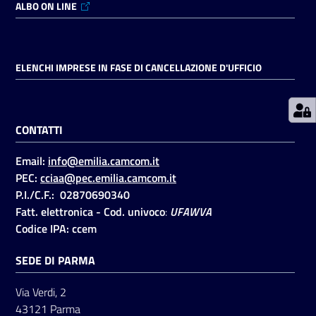
ALBO ON LINE
Prenotazioni
on line
ELENCHI IMPRESE IN FASE DI CANCELLAZIONE D'UFFICIO
Pagamenti
on line
CONTATTI
Email:
info@emilia.camcom.it
Accedi
PEC:
cciaa@pec.emilia.camcom.it
P.I./C.F.: 02870690340
Fatt. elettronica - Cod. univoco
:
UFAWVA
Codice IPA: ccem
SEDE DI PARMA
Registrati
Via Verdi, 2
43121 Parma