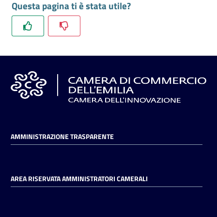
Questa pagina ti è stata utile?
l'impresa
e
il
territorio
Tutelare
l'Impresa
e
il
Consumatore
AMMINISTRAZIONE TRASPARENTE
L'impresa
in
AREA RISERVATA AMMINISTRATORI CAMERALI
digitale