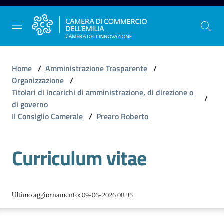
Vai al contenuto
Vai alla navigazione
Vai al footer
Home
/
Amministrazione Trasparente
/
Organizzazione
/
Titolari di incarichi di amministrazione, di direzione o
/
La
di governo
Camera
Il Consiglio Camerale
/
Prearo Roberto
dell'Emilia
Curriculum vitae
Gestire
l'impresa
09-06-2026 08:35
Ultimo aggiornamento
:
Promuovere