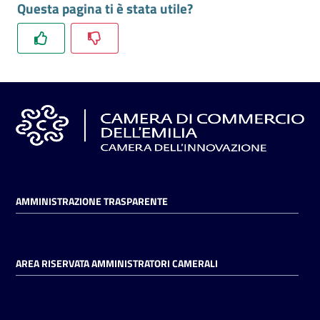
Questa pagina ti è stata utile?
l'impresa
e
il
territorio
Tutelare
l'Impresa
e
il
Consumatore
AMMINISTRAZIONE TRASPARENTE
L'impresa
in
AREA RISERVATA AMMINISTRATORI CAMERALI
digitale