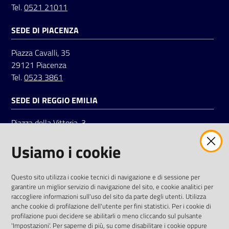
Tel.
0521 21011
SEDE DI PIACENZA
Seguici
su
Piazza Cavalli, 35
29121 Piacenza
Tel.
0523 3861
SEDE DI REGGIO EMILIA
Piazza della Vittoria, 3
42121 Reggio Emilia
Usiamo i cookie
Tel.
0522 7961
SOCIAL
Questo sito utilizza i cookie tecnici di navigazione e di sessione per
garantire un miglior servizio di navigazione del sito, e cookie analitici per
Linkedin
Facebook
Instagram
raccogliere informazioni sull'uso del sito da parte degli utenti. Utilizza
anche cookie di profilazione dell'utente per fini statistici. Per i cookie di
profilazione puoi decidere se abilitarli o meno cliccando sul pulsante
'Impostazioni'. Per saperne di più, su come disabilitare i cookie oppure