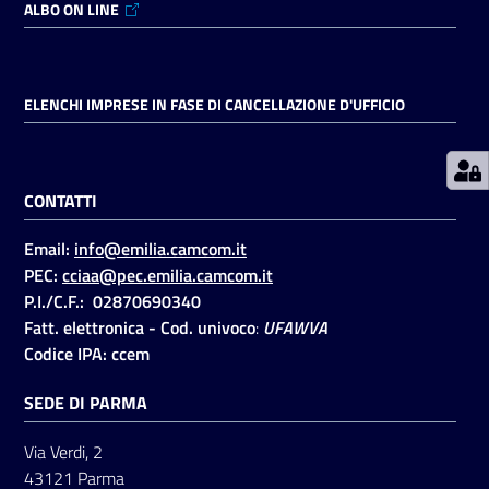
ALBO ON LINE
Prenotazioni
on line
ELENCHI IMPRESE IN FASE DI CANCELLAZIONE D'UFFICIO
Pagamenti
on line
CONTATTI
Email:
info@emilia.camcom.it
Accedi
PEC:
cciaa@pec.emilia.camcom.it
P.I./C.F.: 02870690340
Fatt. elettronica - Cod. univoco
:
UFAWVA
Codice IPA: ccem
SEDE DI PARMA
Registrati
Via Verdi, 2
43121 Parma