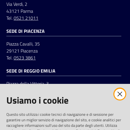
Via Verdi, 2
43121 Parma
Tel.
0521 21011
Seguici
su
SEDE DI PIACENZA
Piazza Cavalli, 35
29121 Piacenza
Tel.
0523 3861
SEDE DI REGGIO EMILIA
Piazza della Vittoria, 3
42121 Reggio Emilia
Usiamo i cookie
Tel.
0522 7961
SOCIAL
Questo sito utilizza i cookie tecnici di navigazione e di sessione per
garantire un miglior servizio di navigazione del sito, e cookie analitici per
Linkedin
Facebook
Instagram
raccogliere informazioni sull'uso del sito da parte degli utenti. Utilizza