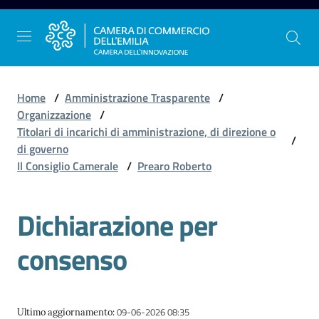
Vai al contenuto
Vai alla navigazione
Vai al footer
Home
/
Amministrazione Trasparente
/
Organizzazione
/
Titolari di incarichi di amministrazione, di direzione o
/
La
di governo
Camera
Il Consiglio Camerale
/
Prearo Roberto
dell'Emilia
Dichiarazione per
Gestire
consenso
l'impresa
Promuovere
09-06-2026 08:35
Ultimo aggiornamento
: