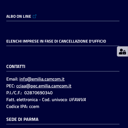
ALBO ON LINE
Prenotazioni
on line
Pagamenti
ELENCHI IMPRESE IN FASE DI CANCELLAZIONE D'UFFICIO
on line
CONTATTI
Accedi
Email:
info@emilia.camcom.it
PEC:
cciaa@pec.emilia.camcom.it
P.I./C.F.: 02870690340
Fatt. elettronica - Cod. univoco
:
UFAWVA
Registrati
Codice IPA: ccem
SEDE DI PARMA