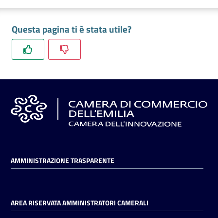
l'impresa
e
Questa pagina ti è stata utile?
il
territorio
Tutelare
l'Impresa
e
il
Consumatore
AMMINISTRAZIONE TRASPARENTE
L'impresa
in
digitale
AREA RISERVATA AMMINISTRATORI CAMERALI