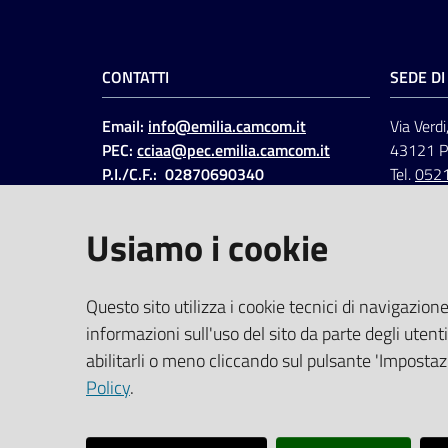
CONTATTI
SEDE D
Email:
info@emilia.camcom.it
Via Verdi
PEC:
cciaa@pec.emilia.camcom.it
43121 
P.I./C.F.: 02870690340
Tel.
052
Fatt. elettronica - Cod.
univoco
:
UFAWVA
Usiamo i cookie
Codice IPA: ccem
SOCIAL
Questo sito utilizza i cookie tecnici di navigazione
informazioni sull'uso del sito da parte degli utenti
Linkedin
Facebook
Instagram
abilitarli o meno cliccando sul pulsante 'Impostazi
Policy
.