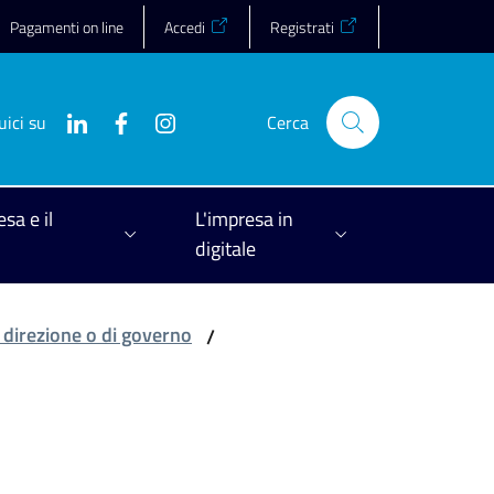
Pagamenti on line
Accedi
Registrati
uici su
Cerca
esa e il
L'impresa in
digitale
i direzione o di governo
/