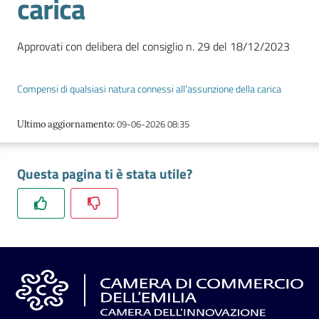
carica
l'impresa
e
il
Approvati con delibera del consiglio n. 29 del 18/12/2023
territorio
Compensi di qualsiasi natura connessi all'assunzione della carica
Tutelare
09-06-2026 08:35
Ultimo aggiornamento
:
l'Impresa
e
il
Questa pagina ti è stata utile?
Consumatore
L'impresa
in
digitale