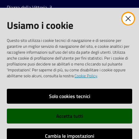
Piazza della Vittoria, 3
42121 Reggio Emilia
Usiamo i cookie
Tel.
0522 7961
SOCIAL
Questo sito utilizza i cookie tecnici di navigazione e di sessione per
garantire un miglior servizio di navigazione del sito, e cookie analitici per
Linkedin
Facebook
Instagram
raccogliere informazioni sull'uso del sito da parte degli utenti. Utilizza
anche cookie di profilazione dell'utente per fini statistici. Per i cookie di
profilazione puoi decidere se abilitarli o meno cliccando sul pulsante
'Impostazioni'. Per saperne di più, su come disabilitare i cookie oppure
abilitarne solo alcuni, consulta la nostra
Cookie Policy
.
Privacy policy
Solo cookies tecnici
Informative e liberatorie privacy
Accetta tutti
Dichiarazione di accessibilità
Sitemap
Cambia le impostazioni