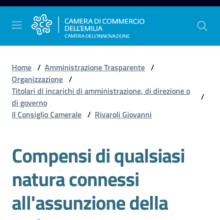
Vai al contenuto
Vai alla navigazione
Vai al footer
Home
/
Amministrazione Trasparente
/
Organizzazione
/
Titolari di incarichi di amministrazione, di direzione o
/
La
di governo
Camera
Il Consiglio Camerale
/
Rivaroli Giovanni
dell'Emilia
Compensi di qualsiasi
Gestire
natura connessi
l'impresa
all'assunzione della
Promuovere