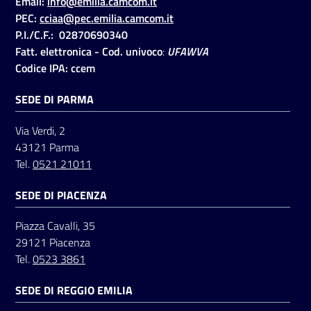
Email:
info@emilia.camcom.it
PEC:
cciaa@pec.emilia.camcom.it
P.I./C.F.: 02870690340
Seguici
Fatt. elettronica - Cod. univoco
:
UFAWVA
su
Codice IPA: ccem
SEDE DI PARMA
Via Verdi, 2
43121 Parma
Tel.
0521 21011
SEDE DI PIACENZA
Piazza Cavalli, 35
29121 Piacenza
Tel.
0523 3861
SEDE DI REGGIO EMILIA