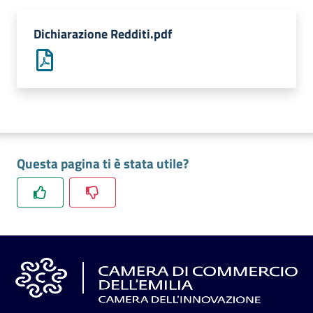
l'impresa
e
Dichiarazione Redditi.pdf
il
territorio
Tutelare
l'Impresa
e
Questa pagina ti è stata utile?
il
Consumatore
L'impresa
in
digitale