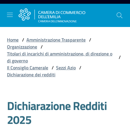
Vai al contenuto
Vai alla navigazione
Vai al footer
Home
/
Amministrazione Trasparente
/
Organizzazione
/
Titolari di incarichi di amministrazione, di direzione o
/
La
di governo
Camera
Il Consiglio Camerale
/
Sezzi Azio
/
dell'Emilia
Dichiarazione dei redditi
Gestire
Dichiarazione Redditi
l'impresa
2025
Promuovere