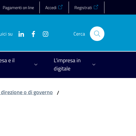
Pagamenti on line
Accedi
Registrati
uici su
Cerca
esa e il
L'impresa in
digitale
i direzione o di governo
/