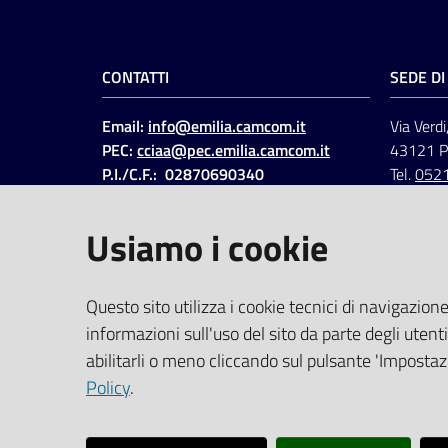
CONTATTI
SEDE D
Email:
info@emilia.camcom.it
Via Verdi
PEC:
cciaa@pec.emilia.camcom.it
43121 
P.I./C.F.: 02870690340
Tel.
052
Fatt. elettronica - Cod.
univoco
:
UFAWVA
Usiamo i cookie
Codice IPA: ccem
SOCIAL
Questo sito utilizza i cookie tecnici di navigazione
informazioni sull'uso del sito da parte degli utenti
Linkedin
Facebook
Instagram
abilitarli o meno cliccando sul pulsante 'Impostazi
Policy
.