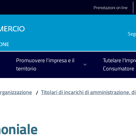
Prenotazioni on line
Seg
Promuovere l'impresa e il
Tutelare l'Impr
territorio
Consumatore
rganizzazione
Titolari di incarichi di amministrazione, d
/
moniale