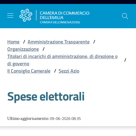
Vai al contenuto
Vai alla navigazione
Vai al footer
Home
/
Amministrazione Trasparente
/
Organizzazione
/
Titolari di incarichi di amministrazione, di direzione o
/
La
di governo
Camera
Il Consiglio Camerale
/
Sezzi Azio
dell'Emilia
Spese elettorali
Gestire
l'impresa
09-06-2026 08:35
Ultimo aggiornamento
:
Promuovere