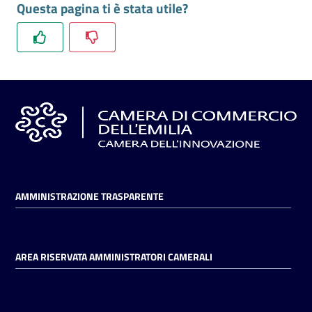
Questa pagina ti è stata utile?
l'impresa
e
il
territorio
Tutelare
l'Impresa
e
il
Consumatore
AMMINISTRAZIONE TRASPARENTE
L'impresa
in
AREA RISERVATA AMMINISTRATORI CAMERALI
digitale