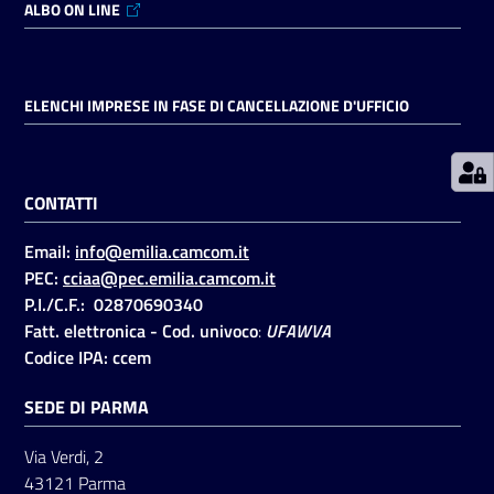
ALBO ON LINE
Prenotazioni
on line
ELENCHI IMPRESE IN FASE DI CANCELLAZIONE D'UFFICIO
Pagamenti
on line
CONTATTI
Email:
info@emilia.camcom.it
Accedi
PEC:
cciaa@pec.emilia.camcom.it
P.I./C.F.: 02870690340
Fatt. elettronica - Cod. univoco
:
UFAWVA
Codice IPA: ccem
SEDE DI PARMA
Registrati
Via Verdi, 2
43121 Parma