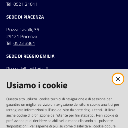
Tel.
0521 21011
SEDE DI PIACENZA
Seguici
su
Piazza Cavalli, 35
29121 Piacenza
Tel.
0523 3861
SEDE DI REGGIO EMILIA
Piazza della Vittoria, 3
42121 Reggio Emilia
Usiamo i cookie
Tel.
0522 7961
SOCIAL
Questo sito utilizza i cookie tecnici di navigazione e di sessione per
garantire un miglior servizio di navigazione del sito, e cookie analitici per
Linkedin
Facebook
Instagram
raccogliere informazioni sull'uso del sito da parte degli utenti. Utilizza
anche cookie di profilazione dell'utente per fini statistici. Per i cookie di
profilazione puoi decidere se abilitarli o meno cliccando sul pulsante
'Impostazioni'. Per saperne di più, su come disabilitare i cookie oppure