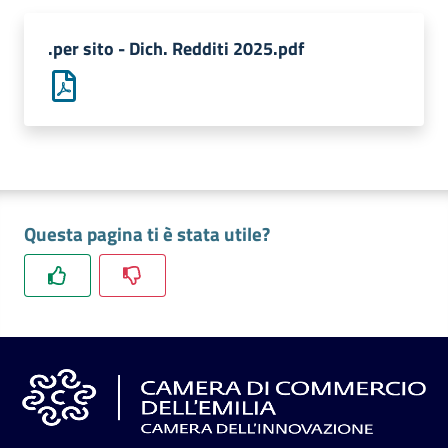
l'impresa
e
.per sito - Dich. Redditi 2025.pdf
il
territorio
Tutelare
l'Impresa
e
Questa pagina ti è stata utile?
il
Consumatore
L'impresa
in
digitale