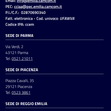
Email:
info@emilia.camcom.it
PEC:
cciaa@pec.emilia.camcom.it
P.I./C.F.: 02870690340
Seguici
Fatt. elettronica - Cod. univoco
:
UFAWVA
su
Codice IPA: ccem
SEDE DI PARMA
Via Verdi, 2
43121 Parma
Tel.
0521 21011
SEDE DI PIACENZA
Piazza Cavalli, 35
29121 Piacenza
Tel.
0523 3861
SEDE DI REGGIO EMILIA