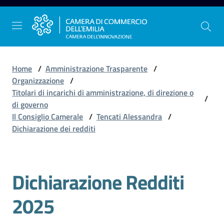
Vai al contenuto
Vai alla navigazione
Vai al footer
Home
/
Amministrazione Trasparente
/
Organizzazione
/
Titolari di incarichi di amministrazione, di direzione o
/
La
di governo
Camera
Il Consiglio Camerale
/
Tencati Alessandra
/
dell'Emilia
Dichiarazione dei redditi
Gestire
Dichiarazione Redditi
l'impresa
2025
Promuovere