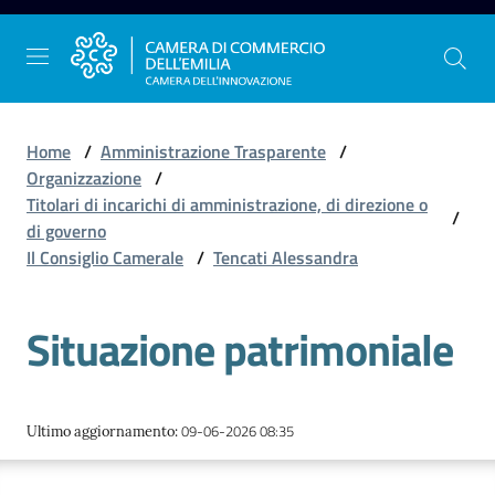
Vai al contenuto
Vai alla navigazione
Vai al footer
Home
/
Amministrazione Trasparente
/
Organizzazione
/
Titolari di incarichi di amministrazione, di direzione o
/
La
di governo
Camera
Il Consiglio Camerale
/
Tencati Alessandra
dell'Emilia
Situazione patrimoniale
Gestire
l'impresa
09-06-2026 08:35
Ultimo aggiornamento
:
Promuovere