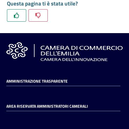
Questa pagina ti è stata utile?
l'impresa
e
il
territorio
Tutelare
l'Impresa
e
il
Consumatore
AMMINISTRAZIONE TRASPARENTE
L'impresa
in
AREA RISERVATA AMMINISTRATORI CAMERALI
digitale