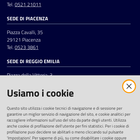
Tel.
0521 21011
SEDE DI PIACENZA
Seguici
su
Piazza Cavalli, 35
29121 Piacenza
Tel.
0523 3861
SEDE DI REGGIO EMILIA
Piazza della Vittoria, 3
42121 Reggio Emilia
Usiamo i cookie
Tel.
0522 7961
SOCIAL
Questo sito utilizza i cookie tecnici di navigazione e di sessione per
garantire un miglior servizio di navigazione del sito, e cookie analitici per
Linkedin
Facebook
Instagram
raccogliere informazioni sull'uso del sito da parte degli utenti. Utilizza
anche cookie di profilazione dell'utente per fini statistici. Per i cookie di
profilazione puoi decidere se abilitarli o meno cliccando sul pulsante
'Impostazioni'. Per saperne di più, su come disabilitare i cookie oppure