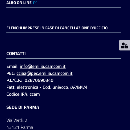
ALBO ON LINE
Prenotazioni
on line
ELENCHI IMPRESE IN FASE DI CANCELLAZIONE D'UFFICIO
Pagamenti
on line
CONTATTI
Email:
info@emilia.camcom.it
Accedi
PEC:
cciaa@pec.emilia.camcom.it
P.I./C.F.: 02870690340
Fatt. elettronica - Cod. univoco
:
UFAWVA
Codice IPA: ccem
SEDE DI PARMA
Registrati
Via Verdi, 2
43121 Parma