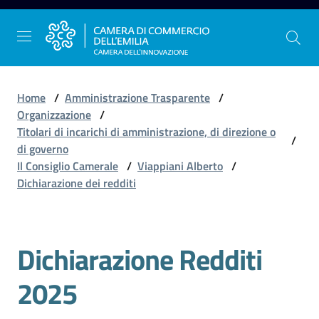
Vai al contenuto
Vai alla navigazione
Vai al footer
Home
/
Amministrazione Trasparente
/
Organizzazione
/
Titolari di incarichi di amministrazione, di direzione o
/
La
di governo
Camera
Il Consiglio Camerale
/
Viappiani Alberto
/
dell'Emilia
Dichiarazione dei redditi
Gestire
Dichiarazione Redditi
l'impresa
2025
Promuovere