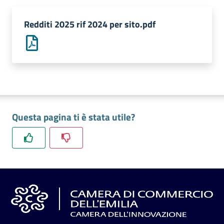
l'impresa
e
Redditi 2025 rif 2024 per sito.pdf
il
territorio
Tutelare
l'Impresa
e
Questa pagina ti è stata utile?
il
Consumatore
L'impresa
in
digitale