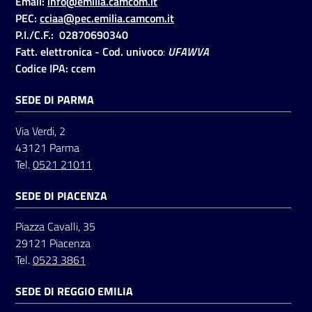
Email:
info@emilia.camcom.it
PEC:
cciaa@pec.emilia.camcom.it
P.I./C.F.: 02870690340
Seguici
Fatt. elettronica - Cod. univoco
:
UFAWVA
su
Codice IPA: ccem
SEDE DI PARMA
Via Verdi, 2
43121 Parma
Tel.
0521 21011
SEDE DI PIACENZA
Piazza Cavalli, 35
29121 Piacenza
Tel.
0523 3861
SEDE DI REGGIO EMILIA