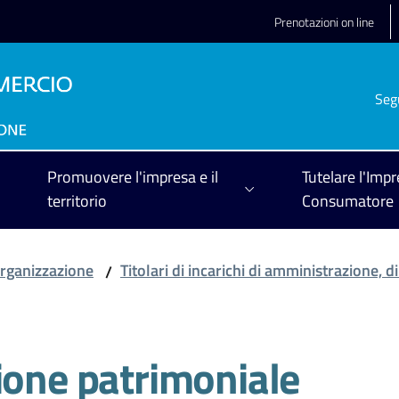
Prenotazioni on line
Seg
Promuovere l'impresa e il
Tutelare l'Impr
territorio
Consumatore
rganizzazione
Titolari di incarichi di amministrazione, d
/
ione patrimoniale