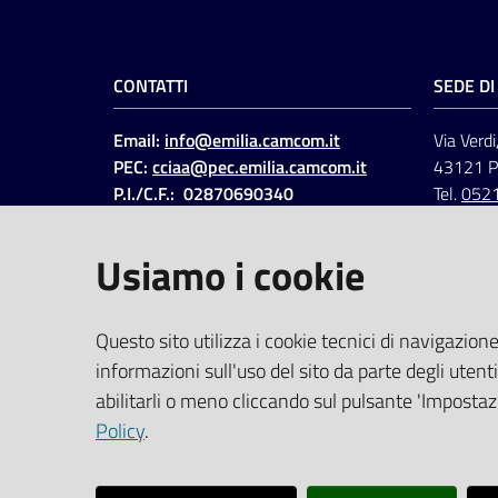
CONTATTI
SEDE D
Email:
info@emilia.camcom.it
Via Verdi
PEC:
cciaa@pec.emilia.camcom.it
43121 
P.I./C.F.: 02870690340
Tel.
052
Fatt. elettronica - Cod.
univoco
:
UFAWVA
Usiamo i cookie
Codice IPA: ccem
SOCIAL
Questo sito utilizza i cookie tecnici di navigazione
informazioni sull'uso del sito da parte degli utenti
Linkedin
Facebook
Instagram
abilitarli o meno cliccando sul pulsante 'Impostazi
Policy
.