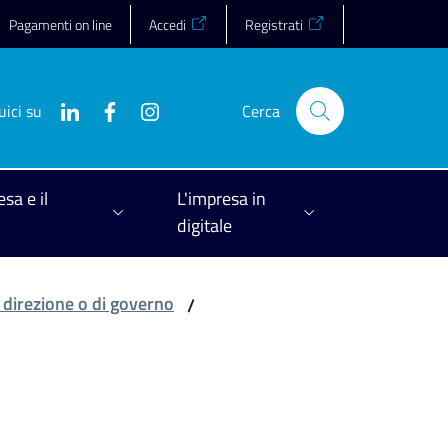
Pagamenti on line
Accedi
Registrati
uici su
Cerca
esa e il
L'impresa in
digitale
i direzione o di governo
/