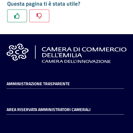
Questa pagina ti è stata utile?
l'impresa
e
il
territorio
Tutelare
l'Impresa
e
il
Consumatore
AMMINISTRAZIONE TRASPARENTE
L'impresa
in
AREA RISERVATA AMMINISTRATORI CAMERALI
digitale