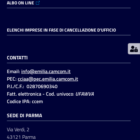
ALBO ON LINE
Prenotazioni
on line
ELENCHI IMPRESE IN FASE DI CANCELLAZIONE D'UFFICIO
Pagamenti
on line
CONTATTI
Email:
info@emilia.camcom.it
Accedi
PEC:
cciaa@pec.emilia.camcom.it
P.I./C.F.: 02870690340
Fatt. elettronica - Cod. univoco
:
UFAWVA
Codice IPA: ccem
SEDE DI PARMA
Registrati
Via Verdi, 2
43121 Parma