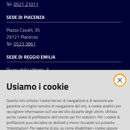
Tel.
0521 21011
SEDE DI PIACENZA
Seguici
su
Piazza Cavalli, 35
29121 Piacenza
Tel.
0523 3861
SEDE DI REGGIO EMILIA
Piazza della Vittoria, 3
42121 Reggio Emilia
Usiamo i cookie
Tel.
0522 7961
SOCIAL
Questo sito utilizza i cookie tecnici di navigazione e di sessione per
garantire un miglior servizio di navigazione del sito, e cookie analitici per
Linkedin
Facebook
Instagram
raccogliere informazioni sull'uso del sito da parte degli utenti. Utilizza
anche cookie di profilazione dell'utente per fini statistici. Per i cookie di
profilazione puoi decidere se abilitarli o meno cliccando sul pulsante
'Impostazioni'. Per saperne di più, su come disabilitare i cookie oppure