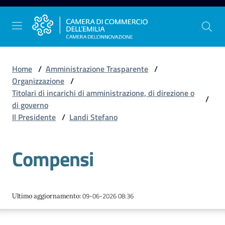
Vai al contenuto
Vai alla navigazione
Vai al footer
Home
/
Amministrazione Trasparente
/
Organizzazione
/
Titolari di incarichi di amministrazione, di direzione o
/
La
di governo
Camera
Il Presidente
/
Landi Stefano
dell'Emilia
Compensi
Gestire
l'impresa
09-06-2026 08:36
Ultimo aggiornamento
:
Promuovere