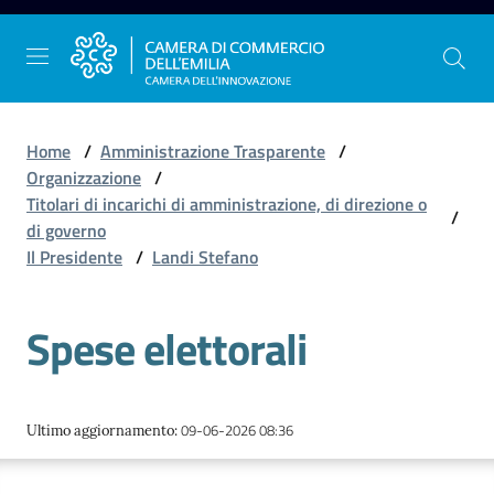
Vai al contenuto
Vai alla navigazione
Vai al footer
Home
/
Amministrazione Trasparente
/
Organizzazione
/
Titolari di incarichi di amministrazione, di direzione o
/
La
di governo
Camera
Il Presidente
/
Landi Stefano
dell'Emilia
Spese elettorali
Gestire
l'impresa
09-06-2026 08:36
Ultimo aggiornamento
:
Promuovere