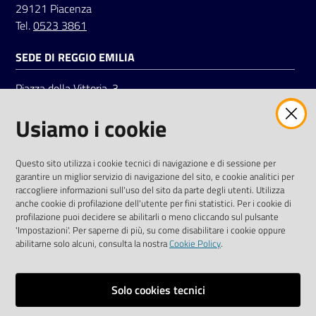
29121 Piacenza
Tel.
0523 3861
SEDE DI REGGIO EMILIA
Piazza della Vittoria, 3
42121 Reggio Emilia
Usiamo i cookie
Tel.
0522 7961
SOCIAL
Questo sito utilizza i cookie tecnici di navigazione e di sessione per
garantire un miglior servizio di navigazione del sito, e cookie analitici per
Linkedin
Facebook
Instagram
raccogliere informazioni sull'uso del sito da parte degli utenti. Utilizza
anche cookie di profilazione dell'utente per fini statistici. Per i cookie di
profilazione puoi decidere se abilitarli o meno cliccando sul pulsante
'Impostazioni'. Per saperne di più, su come disabilitare i cookie oppure
abilitarne solo alcuni, consulta la nostra
Cookie Policy
.
Privacy policy
Solo cookies tecnici
Informative e liberatorie privacy