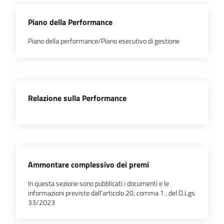
l'impresa
e
Piano della Performance
il
territorio
Piano della performance/Piano esecutivo di gestione
Tutelare
l'Impresa
Relazione sulla Performance
e
il
Consumatore
Ammontare complessivo dei premi
L'impresa
in
In questa sezione sono pubblicati i documenti e le
digitale
informazioni previste dall'articolo 20, comma 1 , del D.Lgs
33/2023