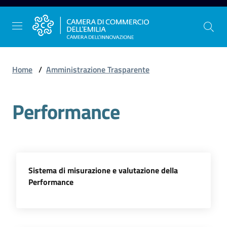
Vai al contenuto
Vai alla navigazione
Vai al footer
Home
/
Amministrazione Trasparente
Performance
La
Camera
dell'Emilia
Gestire
Sistema di misurazione e valutazione della
l'impresa
Performance
Promuovere