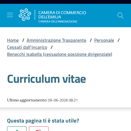
Vai al contenuto
Vai alla navigazione
Vai al footer
Home
/
Amministrazione Trasparente
/
Personale
/
Cessati dall'incarico
/
Benecchi Isabella (cessazione posizione dirigenziale)
La
Camera
Curriculum vitae
dell'Emilia
Gestire
09-06-2026 08:21
Ultimo aggiornamento
:
l'impresa
Questa pagina ti è stata utile?
Promuovere