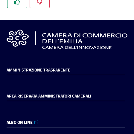
l'impresa
e
il
territorio
Tutelare
l'Impresa
e
il
AMMINISTRAZIONE TRASPARENTE
Consumatore
AREA RISERVATA AMMINISTRATORI CAMERALI
L'impresa
in
digitale
ALBO ON LINE