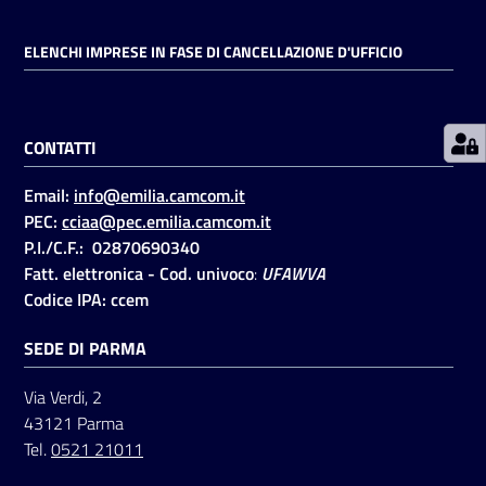
ELENCHI IMPRESE IN FASE DI CANCELLAZIONE D'UFFICIO
Prenotazioni
on line
CONTATTI
Pagamenti
on line
Email:
info@emilia.camcom.it
PEC:
cciaa@pec.emilia.camcom.it
P.I./C.F.: 02870690340
Accedi
Fatt. elettronica - Cod. univoco
:
UFAWVA
Codice IPA: ccem
SEDE DI PARMA
Via Verdi, 2
Registrati
43121 Parma
Tel.
0521 21011