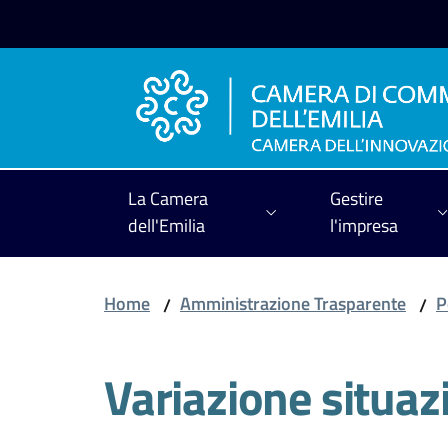
Vai al contenuto
Vai alla navigazione
Vai al footer
La Camera
Gestire
dell'Emilia
l'impresa
Home
Amministrazione Trasparente
P
/
/
Variazione situaz