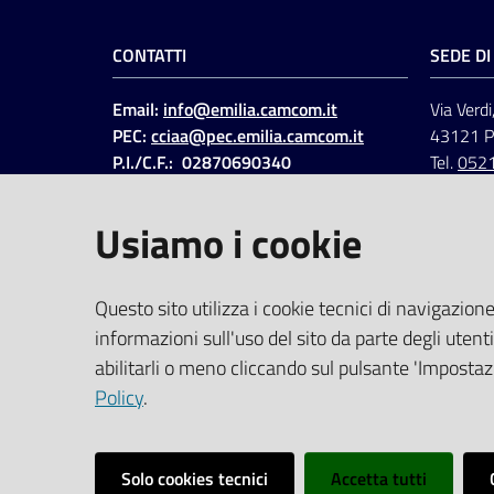
CONTATTI
SEDE D
Email:
info@emilia.camcom.it
Via Verdi
PEC:
cciaa@pec.emilia.camcom.it
43121 
P.I./C.F.: 02870690340
Tel.
052
Fatt. elettronica - Cod.
univoco
:
UFAWVA
Usiamo i cookie
Codice IPA: ccem
SOCIAL
Questo sito utilizza i cookie tecnici di navigazione
informazioni sull'uso del sito da parte degli utenti
Linkedin
Facebook
Instagram
abilitarli o meno cliccando sul pulsante 'Impostazi
Policy
.
Solo cookies tecnici
Accetta tutti