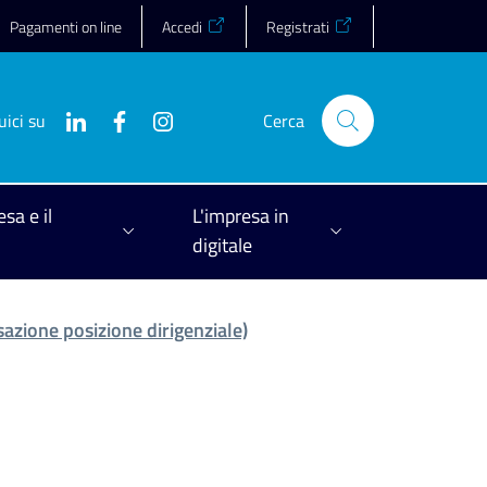
Pagamenti on line
Accedi
Registrati
uici su
Cerca
esa e il
L'impresa in
digitale
sazione posizione dirigenziale)