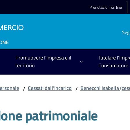
Prenotazioni on line
Seg
Promuovere l'impresa e il
Tutelare l'Impr
territorio
Consumatore
ersonale
Cessati dall'incarico
Benecchi Isabella (ces
/
/
ione patrimoniale