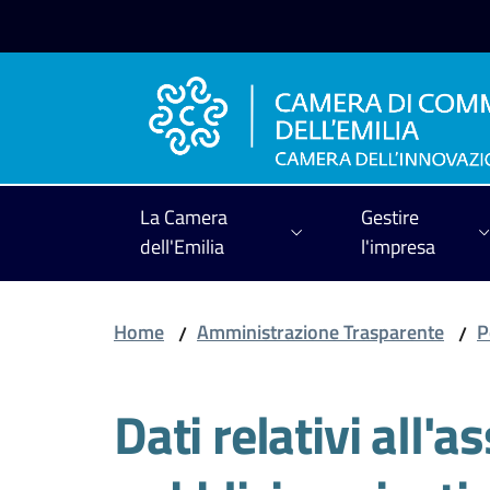
Vai al contenuto
Vai alla navigazione
Vai al footer
La Camera
Gestire
dell'Emilia
l'impresa
Home
Amministrazione Trasparente
P
/
/
Dati relativi all'