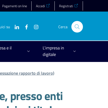
Pagamenti on line
Accedi
Registrati
uici su
Cerca
esa e il
L'impresa in
digitale
essazione rapporto di lavoro)
he, presso enti