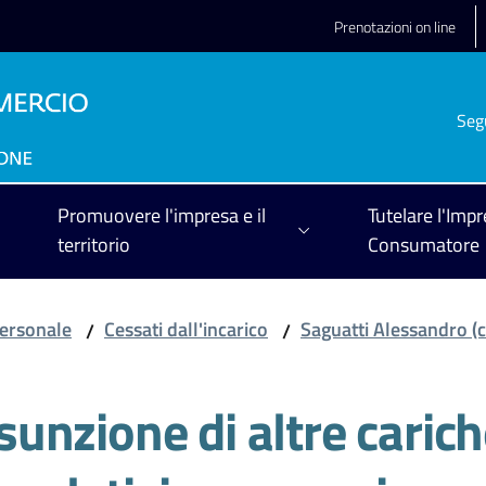
Prenotazioni on line
Seg
Promuovere l'impresa e il
Tutelare l'Impr
territorio
Consumatore
ersonale
Cessati dall'incarico
Saguatti Alessandro (c
/
/
assunzione di altre caric