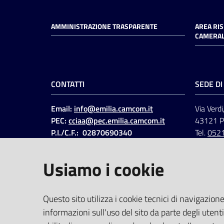
AMMINISTRAZIONE TRASPARENTE
AREA RI
CAMERAL
CONTATTI
SEDE D
Email:
info@emilia.camcom.it
Via Verdi
PEC:
cciaa@pec.emilia.camcom.it
43121 
P.I./C.F.: 02870690340
Tel.
052
Fatt. elettronica - Cod.
univoco
:
UFAWVA
Usiamo i cookie
Codice IPA: ccem
SOCIAL
Questo sito utilizza i cookie tecnici di navigazione
informazioni sull'uso del sito da parte degli utenti
Linkedin
Facebook
Instagram