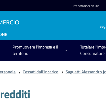
Prenotazioni on line
Seg
Promuovere l'impresa e il
Tutelare l'Impr
territorio
Consumatore
ersonale
Cessati dall'incarico
Saguatti Alessandro (c
/
/
redditi