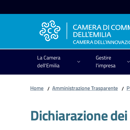
Vai al contenuto
Vai alla navigazione
Vai al footer
La Camera
Gestire
dell'Emilia
l'impresa
Home
Amministrazione Trasparente
P
/
/
Dichiarazione dei 