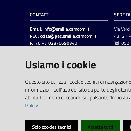
CONTATTI
SEDE D
Email:
info@emilia.camcom.it
Via Verdi
PEC:
cciaa@pec.emilia.camcom.it
43121 
P.I./C.F.: 02870690340
Tel.
052
Fatt. elettronica - Cod.
univoco
:
UFAWVA
Usiamo i cookie
Codice IPA: ccem
SOCIAL
Questo sito utilizza i cookie tecnici di navigazione
informazioni sull'uso del sito da parte degli utenti
Linkedin
Facebook
Instagram
abilitarli o meno cliccando sul pulsante 'Impostazi
Policy
.
Solo cookies tecnici
Accetta tutti