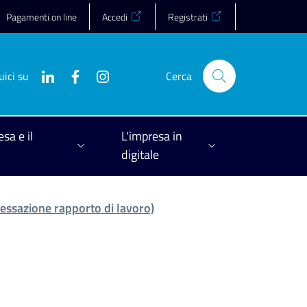
Pagamenti on line
Accedi
Registrati
uici su
Cerca
esa e il
L'impresa in
digitale
essazione rapporto di lavoro)