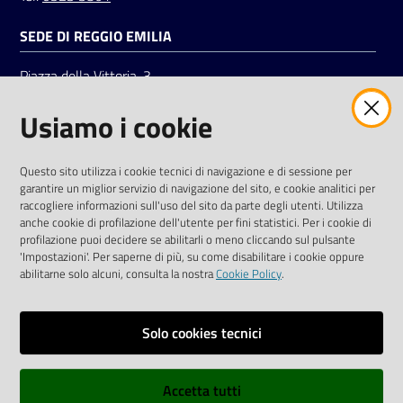
SEDE DI REGGIO EMILIA
Piazza della Vittoria, 3
42121 Reggio Emilia
Usiamo i cookie
Tel.
0522 7961
SOCIAL
Questo sito utilizza i cookie tecnici di navigazione e di sessione per
garantire un miglior servizio di navigazione del sito, e cookie analitici per
Linkedin
Facebook
Instagram
raccogliere informazioni sull'uso del sito da parte degli utenti. Utilizza
anche cookie di profilazione dell'utente per fini statistici. Per i cookie di
profilazione puoi decidere se abilitarli o meno cliccando sul pulsante
'Impostazioni'. Per saperne di più, su come disabilitare i cookie oppure
abilitarne solo alcuni, consulta la nostra
Cookie Policy
.
Privacy policy
Solo cookies tecnici
Informative e liberatorie privacy
Accetta tutti
Dichiarazione di accessibilità