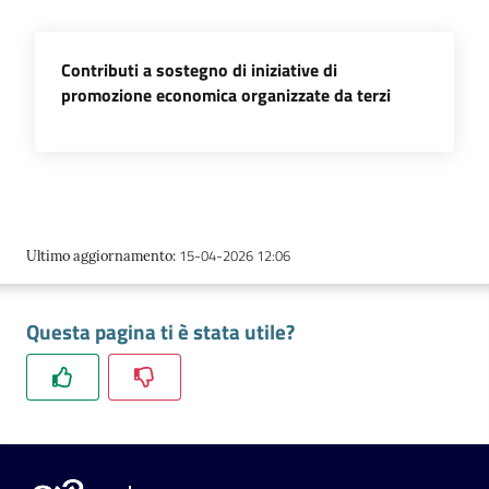
l'impresa
e
il
Contributi a sostegno di iniziative di
territorio
promozione economica organizzate da terzi
Tutelare
l'Impresa
e
il
15-04-2026 12:06
Ultimo aggiornamento
:
Consumatore
Questa pagina ti è stata utile?
L'impresa
in
digitale