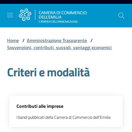
Vai al contenuto
Vai alla navigazione
Vai al footer
Home
/
Amministrazione Trasparente
/
Sovvenzioni, contributi, sussidi, vantaggi economici
La
Criteri e modalità
Camera
dell'Emilia
Gestire
l'impresa
Contributi alle imprese
I bandi pubblicati della Camera di Commercio dell'Emilia
Promuovere