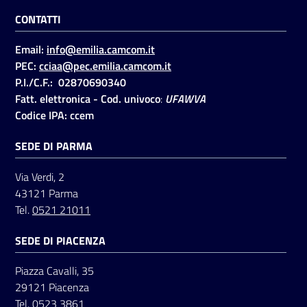
CONTATTI
Seguici
Email:
info@emilia.camcom.it
su
PEC:
cciaa@pec.emilia.camcom.it
P.I./C.F.: 02870690340
Fatt. elettronica - Cod. univoco
:
UFAWVA
Codice IPA: ccem
SEDE DI PARMA
Via Verdi, 2
43121 Parma
Tel.
0521 21011
SEDE DI PIACENZA
Piazza Cavalli, 35
29121 Piacenza
Tel.
0523 3861