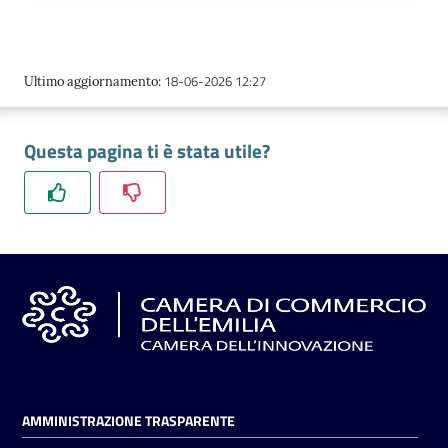
l'impresa
e
il
territorio
18-06-2026 12:27
Ultimo aggiornamento
:
Questa pagina ti è stata utile?
Tutelare
l'Impresa
e
il
Consumatore
L'impresa
in
digitale
AMMINISTRAZIONE TRASPARENTE