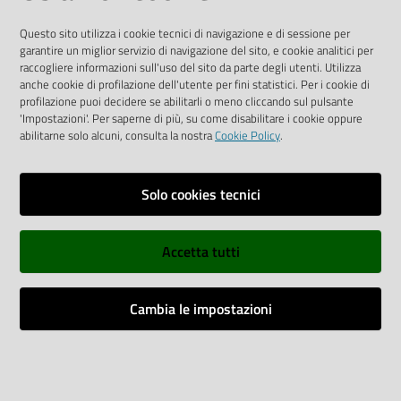
SOCIAL
Questo sito utilizza i cookie tecnici di navigazione e di sessione per
garantire un miglior servizio di navigazione del sito, e cookie analitici per
Linkedin
Facebook
Instagram
raccogliere informazioni sull'uso del sito da parte degli utenti. Utilizza
anche cookie di profilazione dell'utente per fini statistici. Per i cookie di
profilazione puoi decidere se abilitarli o meno cliccando sul pulsante
'Impostazioni'. Per saperne di più, su come disabilitare i cookie oppure
abilitarne solo alcuni, consulta la nostra
Cookie Policy
.
Privacy policy
Solo cookies tecnici
Informative e liberatorie privacy
Accetta tutti
Dichiarazione di accessibilità
Sitemap
Cambia le impostazioni
Web Analitycs Italia
Impostazioni cookie