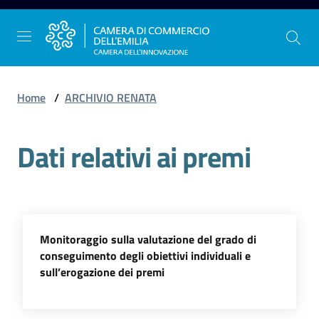
Vai al contenuto
Vai alla navigazione
Vai al footer
Home
/
ARCHIVIO RENATA
Dati relativi ai premi
La
Camera
dell'Emilia
Gestire
Monitoraggio sulla valutazione del grado di
l'impresa
conseguimento degli obiettivi individuali e
sull’erogazione dei premi
Promuovere