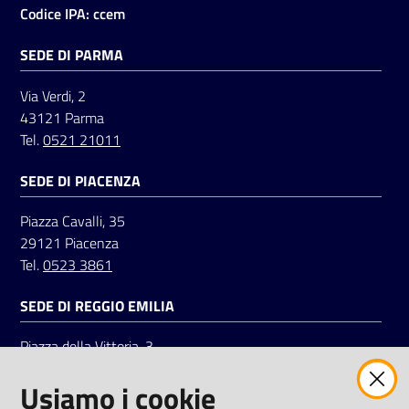
Codice IPA: ccem
SEDE DI PARMA
Seguici
su
Via Verdi, 2
43121 Parma
Tel.
0521 21011
SEDE DI PIACENZA
Piazza Cavalli, 35
29121 Piacenza
Tel.
0523 3861
SEDE DI REGGIO EMILIA
Piazza della Vittoria, 3
42121 Reggio Emilia
Usiamo i cookie
Tel.
0522 7961