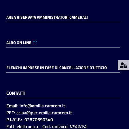
AREA RISERVATA AMMINISTRATORI CAMERALI
Prenotazioni
on line
Pagamenti
ALBO ON LINE
on line
ELENCHI IMPRESE IN FASE DI CANCELLAZIONE D'UFFICIO
Accedi
CONTATTI
Email:
info@emilia.camcom.it
Registrati
PEC:
cciaa@pec.emilia.camcom.it
P.I./C.F.: 02870690340
Fatt. elettronica - Cod. univoco
:
UFAWVA