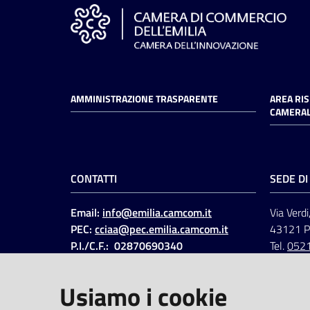
AMMINISTRAZIONE TRASPARENTE
AREA RI
CAMERAL
CONTATTI
SEDE D
Email:
info@emilia.camcom.it
Via Verdi
PEC:
cciaa@pec.emilia.camcom.it
43121 
P.I./C.F.: 02870690340
Tel.
052
Fatt. elettronica - Cod.
univoco
:
UFAWVA
Usiamo i cookie
Codice IPA: ccem