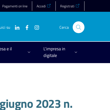
Pagamenti on line
Accedi
Registrati
uici su
Cerca
esa e il
L'impresa in
digitale
 giugno 2023 n.