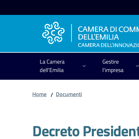
Vai al contenuto
Vai alla navigazione
Vai al footer
La Camera
Gestire
dell'Emilia
l'impresa
Home
Documenti
/
Decreto Presiden