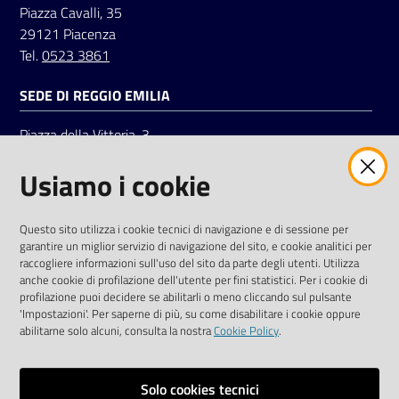
Piazza Cavalli, 35
29121 Piacenza
Tel.
0523 3861
SEDE DI REGGIO EMILIA
Piazza della Vittoria, 3
42121 Reggio Emilia
Usiamo i cookie
Tel.
0522 7961
SOCIAL
Questo sito utilizza i cookie tecnici di navigazione e di sessione per
garantire un miglior servizio di navigazione del sito, e cookie analitici per
Linkedin
Facebook
Instagram
raccogliere informazioni sull'uso del sito da parte degli utenti. Utilizza
anche cookie di profilazione dell'utente per fini statistici. Per i cookie di
profilazione puoi decidere se abilitarli o meno cliccando sul pulsante
'Impostazioni'. Per saperne di più, su come disabilitare i cookie oppure
abilitarne solo alcuni, consulta la nostra
Cookie Policy
.
Privacy policy
Solo cookies tecnici