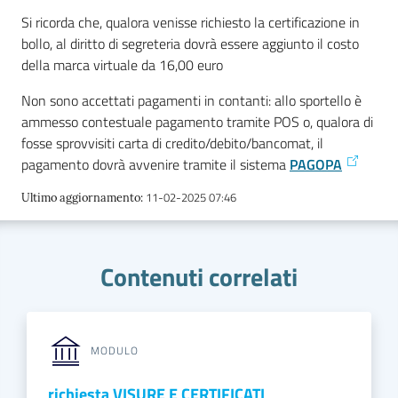
Si ricorda che, qualora venisse richiesto la certificazione in
bollo, al diritto di segreteria dovrà essere aggiunto il costo
Prenotazioni
della marca virtuale da 16,00 euro
on line
Non sono accettati pagamenti in contanti: allo sportello è
ammesso contestuale pagamento tramite POS o, qualora di
Pagamenti
fosse sprovvisiti carta di credito/debito/bancomat, il
on line
pagamento dovrà avvenire tramite il sistema
PAGOPA
11-02-2025 07:46
Ultimo aggiornamento
:
Accedi
Contenuti correlati
Registrati
MODULO
richiesta VISURE E CERTIFICATI