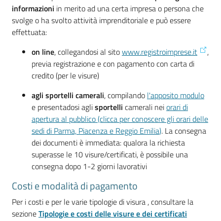
l'impresa
informazioni
in merito ad una certa impresa o persona che
e
svolge o ha svolto attività imprenditoriale e può essere
il
effettuata:
territorio
on line
, collegandosi al sito
www.registroimprese.it
,
previa registrazione e con pagamento con carta di
credito (per le visure)
Tutelare
l'Impresa
agli sportelli camerali
, compilando
l'apposito modulo
e
e presentadosi agli
sportelli
camerali nei
orari di
il
apertura al pubblico (clicca per conoscere gli orari delle
Consumatore
sedi di Parma, Piacenza e Reggio Emilia
)
. La consegna
dei documenti è immediata: qualora la richiesta
superasse le 10 visure/certificati, è possibile una
consegna dopo 1-2 giorni lavorativi
L'impresa
in
Costi e modalità di pagamento
digitale
Per i costi e per le varie tipologie di visura , consultare la
sezione
Tipologie e costi delle visure e dei certificati