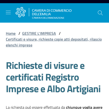
Vai al contenuto
Vai alla navigazione
Vai al footer
Home
/
GESTIRE L'IMPRESA
/
Certificati e visure, richieste copie atti depositati, rilascio
elenchi imprese
La
Camera
Richieste di visure e
dell'Emilia
certificati Registro
Gestire
Imprese e Albo Artigiani
l'impresa
Promuovere
La richiesta può essere effettuata da
chiunque voglia avere