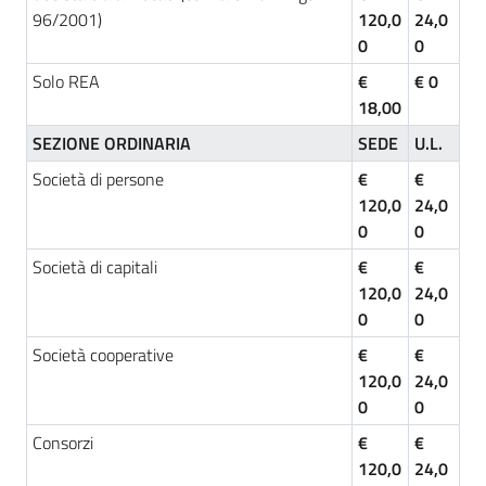
96/2001)
120,0
24,0
0
0
Seguici
Solo REA
€
€ 0
su
18,00
SEZIONE ORDINARIA
SEDE
U.L.
Società di persone
€
€
120,0
24,0
0
0
Società di capitali
€
€
120,0
24,0
0
0
Società cooperative
€
€
120,0
24,0
0
0
Consorzi
€
€
120,0
24,0