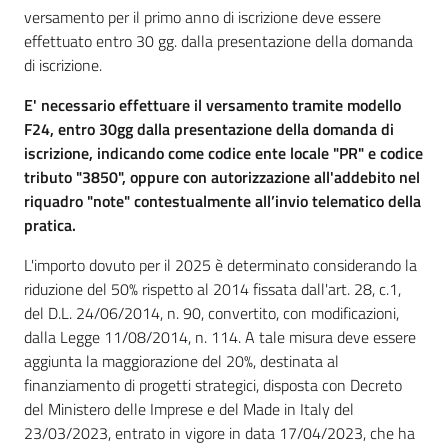
l'impresa
versamento per il primo anno di iscrizione deve essere
e
effettuato entro 30 gg. dalla presentazione della domanda
il
di iscrizione.
territorio
E' necessario effettuare il versamento tramite modello
F24, entro 30gg dalla presentazione della domanda di
iscrizione, indicando come codice ente locale "PR" e codice
Tutelare
tributo "3850", oppure con autorizzazione all'addebito nel
l'Impresa
riquadro "note" contestualmente all’invio telematico della
e
pratica.
il
Consumatore
L'importo dovuto per il 2025 è determinato considerando la
riduzione del 50% rispetto al 2014 fissata dall'art. 28, c.1,
del D.L. 24/06/2014, n. 90, convertito, con modificazioni,
dalla Legge 11/08/2014, n. 114. A tale misura deve essere
L'impresa
aggiunta la maggiorazione del 20%, destinata al
in
finanziamento di progetti strategici, disposta con Decreto
digitale
del Ministero delle Imprese e del Made in Italy del
23/03/2023, entrato in vigore in data 17/04/2023, che ha