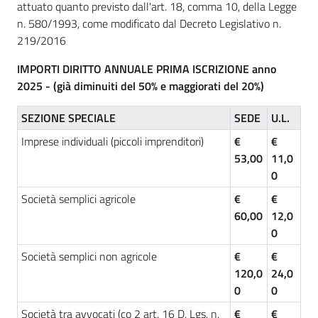
attuato quanto previsto dall'art. 18, comma 10, della Legge
n. 580/1993, come modificato dal Decreto Legislativo n.
219/2016
Prenotazioni
on line
IMPORTI DIRITTO ANNUALE PRIMA ISCRIZIONE anno
2025 - (già diminuiti del 50% e maggiorati del 20%)
Pagamenti
on line
SEZIONE SPECIALE
SEDE
U.L.
Imprese individuali (piccoli imprenditori)
€
€
53,00
11,0
0
Accedi
Società semplici agricole
€
€
60,00
12,0
0
Società semplici non agricole
€
€
Registrati
120,0
24,0
0
0
Società tra avvocati (co 2 art. 16 D. Lgs. n.
€
€