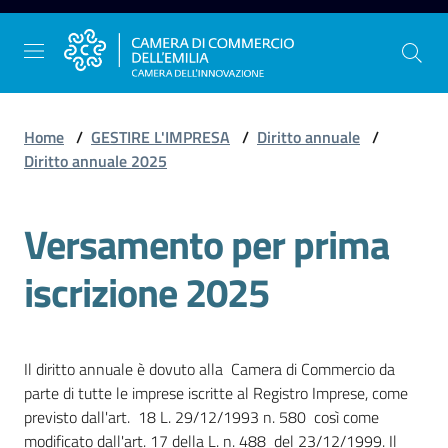
Vai al contenuto
Vai alla navigazione
Vai al footer
Home
/
GESTIRE L'IMPRESA
/
Diritto annuale
/
Diritto annuale 2025
La
Versamento per prima
Camera
dell'Emilia
iscrizione 2025
Gestire
l'impresa
Il diritto annuale è dovuto alla Camera di Commercio da
parte di tutte le imprese iscritte al Registro Imprese, come
previsto dall'art. 18 L. 29/12/1993 n. 580 così come
Promuovere
modificato dall'art. 17 della L. n. 488 del 23/12/1999. Il