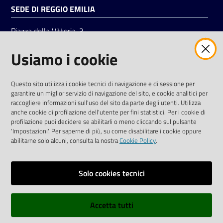
SEDE DI REGGIO EMILIA
Piazza della Vittoria, 3
42121 Reggio Emilia
Usiamo i cookie
Tel.
0522 7961
SOCIAL
Questo sito utilizza i cookie tecnici di navigazione e di sessione per
garantire un miglior servizio di navigazione del sito, e cookie analitici per
Linkedin
Facebook
Instagram
raccogliere informazioni sull'uso del sito da parte degli utenti. Utilizza
anche cookie di profilazione dell'utente per fini statistici. Per i cookie di
profilazione puoi decidere se abilitarli o meno cliccando sul pulsante
'Impostazioni'. Per saperne di più, su come disabilitare i cookie oppure
abilitarne solo alcuni, consulta la nostra
Cookie Policy
.
Privacy policy
Solo cookies tecnici
Informative e liberatorie privacy
Accetta tutti
Dichiarazione di accessibilità