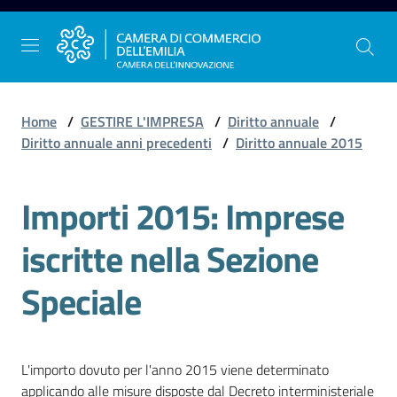
Vai al contenuto
Vai alla navigazione
Vai al footer
Home
/
GESTIRE L'IMPRESA
/
Diritto annuale
/
Diritto annuale anni precedenti
/
Diritto annuale 2015
La
Importi 2015: Imprese
Camera
dell'Emilia
iscritte nella Sezione
Speciale
Gestire
l'impresa
L'importo dovuto per l'anno 2015 viene determinato
Promuovere
applicando alle misure disposte dal Decreto interministeriale