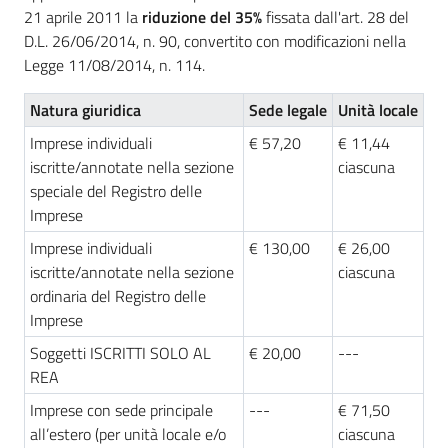
l'impresa
21 aprile 2011 la
riduzione del 35%
fissata dall'art. 28 del
e
D.L. 26/06/2014, n. 90, convertito con modificazioni nella
il
Legge 11/08/2014, n. 114.
territorio
Natura giuridica
Sede legale
Unità locale
Imprese individuali
€ 57,20
€ 11,44
Tutelare
iscritte/annotate nella sezione
ciascuna
l'Impresa
speciale del Registro delle
e
Imprese
il
Imprese individuali
€ 130,00
€ 26,00
Consumatore
iscritte/annotate nella sezione
ciascuna
ordinaria del Registro delle
Imprese
L'impresa
Soggetti ISCRITTI SOLO AL
€ 20,00
---
in
REA
digitale
Imprese con sede principale
---
€ 71,50
all’estero (per unità locale e/o
ciascuna