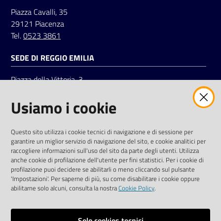
Piazza Cavalli, 35
29121 Piacenza
Tel.
0523 3861
SEDE DI REGGIO EMILIA
Piazza della Vittoria, 3
42121 Reggio Emilia
Usiamo i cookie
Tel.
0522 7961
SOCIAL
Questo sito utilizza i cookie tecnici di navigazione e di sessione per
garantire un miglior servizio di navigazione del sito, e cookie analitici per
Linkedin
Facebook
Instagram
raccogliere informazioni sull'uso del sito da parte degli utenti. Utilizza
anche cookie di profilazione dell'utente per fini statistici. Per i cookie di
profilazione puoi decidere se abilitarli o meno cliccando sul pulsante
'Impostazioni'. Per saperne di più, su come disabilitare i cookie oppure
abilitarne solo alcuni, consulta la nostra
Cookie Policy
.
Privacy policy
Solo cookies tecnici