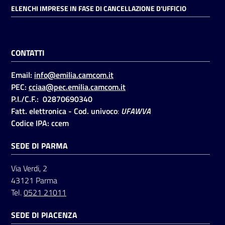
ELENCHI IMPRESE IN FASE DI CANCELLAZIONE D'UFFICIO
CONTATTI
Email:
info@emilia.camcom.it
PEC:
cciaa@pec.emilia.camcom.it
P.I./C.F.: 02870690340
Fatt. elettronica - Cod. univoco
:
UFAWVA
Codice IPA: ccem
SEDE DI PARMA
Via Verdi, 2
43121 Parma
Tel.
0521 21011
SEDE DI PIACENZA