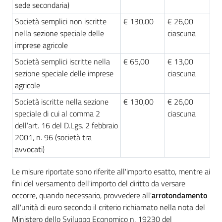
sede secondaria)
Società semplici non iscritte
€ 130,00
€ 26,00
Prenotazioni
nella sezione speciale delle
ciascuna
on line
imprese agricole
Società semplici iscritte nella
€ 65,00
€ 13,00
Pagamenti
sezione speciale delle imprese
ciascuna
on line
agricole
Società iscritte nella sezione
€ 130,00
€ 26,00
speciale di cui al comma 2
ciascuna
Accedi
dell’art. 16 del D.Lgs. 2 febbraio
2001, n. 96 (società tra
avvocati)
Le misure riportate sono riferite all'importo esatto, mentre ai
fini del versamento dell'importo del diritto da versare
Registrati
occorre, quando necessario, provvedere all'
arrotondamento
all'unità di euro secondo il criterio richiamato nella nota del
Ministero dello Sviluppo Economico n. 19230 del