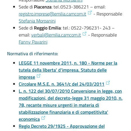
Sede di
Piacenza
: tel.:0523-386221 – email:
registro.imprese@emilia.camcom.it
- Responsabile
Stefania Morpanini
Sede di
Reggio Emilia
: tel.: 0522-796231- 243 –
email:
verbali@emilia.camcom.it
- Responsabile
Fanny Pavarini
Normativa di riferimento:
LEGGE 11 novembre 2011, n. 180 - Norme per la
tutela della liberta' d'impresa. Statuto delle
imprese
Circolare M.S.E. n. 3641/c del 24/03/2011
L. n. 122 del 30/07/2010 Conversione in legge, con
modificazioni, del decreto-legge 31 maggio 2010, n.
78, recante misure urgenti in materia di
stabilizzazione finanziaria e di competitivita'
economica
Regio Decreto 29/1925 - Approvazione del