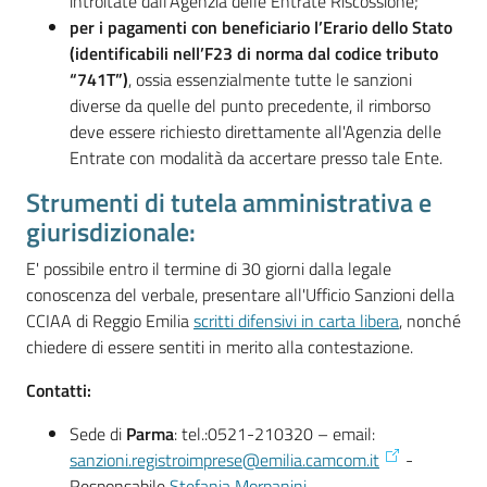
introitate dall’Agenzia delle Entrate Riscossione;
per i pagamenti con beneficiario l’Erario dello Stato
(identificabili nell’F23 di norma dal codice tributo
“741T”)
, ossia essenzialmente tutte le sanzioni
diverse da quelle del punto precedente, il rimborso
deve essere richiesto direttamente all'Agenzia delle
Entrate con modalità da accertare presso tale Ente.
Strumenti di tutela amministrativa e
giurisdizionale:
E' possibile entro il termine di 30 giorni dalla legale
conoscenza del verbale, presentare all'Ufficio Sanzioni della
CCIAA di Reggio Emilia
scritti difensivi in carta libera
, nonché
chiedere di essere sentiti in merito alla contestazione.
Contatti:
Sede di
Parma
: tel.:0521-210320 – email:
sanzioni.registroimprese@emilia.camcom.it
-
Responsabile
Stefania Morpanini