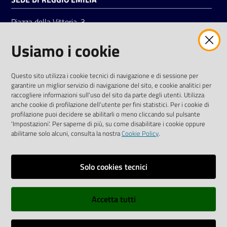
Piazza della Vittoria, 3
42121 Reggio Emilia
Usiamo i cookie
Tel.
0522 7961
SOCIAL
Questo sito utilizza i cookie tecnici di navigazione e di sessione per
garantire un miglior servizio di navigazione del sito, e cookie analitici per
Linkedin
Facebook
Instagram
raccogliere informazioni sull'uso del sito da parte degli utenti. Utilizza
anche cookie di profilazione dell'utente per fini statistici. Per i cookie di
profilazione puoi decidere se abilitarli o meno cliccando sul pulsante
'Impostazioni'. Per saperne di più, su come disabilitare i cookie oppure
abilitarne solo alcuni, consulta la nostra
Cookie Policy
.
Privacy policy
Solo cookies tecnici
Informative e liberatorie privacy
Accetta tutti
Dichiarazione di accessibilità
Sitemap