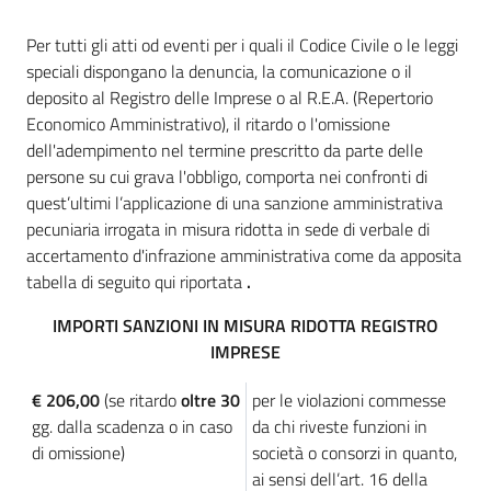
l'impresa
e
Per tutti gli atti od eventi per i quali il Codice Civile o le leggi
il
speciali dispongano la denuncia, la comunicazione o il
territorio
deposito al Registro delle Imprese o al R.E.A. (Repertorio
Economico Amministrativo), il ritardo o l'omissione
dell'adempimento nel termine prescritto da parte delle
persone su cui grava l'obbligo, comporta nei confronti di
Tutelare
quest’ultimi l’applicazione di una sanzione amministrativa
l'Impresa
pecuniaria irrogata in misura ridotta in sede di verbale di
e
accertamento d'infrazione amministrativa come da apposita
il
tabella di seguito qui riportata
.
Consumatore
IMPORTI SANZIONI IN MISURA RIDOTTA REGISTRO
IMPRESE
L'impresa
in
€ 206,00
(se ritardo
oltre 30
per le violazioni commesse
digitale
gg. dalla scadenza o in caso
da chi riveste funzioni in
di omissione)
società o consorzi in quanto,
ai sensi dell’art. 16 della