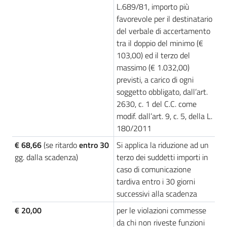
L.689/81, importo più
favorevole per il destinatario
del verbale di accertamento
Prenotazioni
tra il doppio del minimo (€
on line
103,00) ed il terzo del
massimo (€ 1.032,00)
Pagamenti
previsti, a carico di ogni
on line
soggetto obbligato, dall’art.
2630, c. 1 del C.C. come
modif. dall’art. 9, c. 5, della L.
Accedi
180/2011
€ 68,66
(se ritardo
entro 30
Si applica la riduzione ad un
gg. dalla scadenza)
terzo dei suddetti importi in
caso di comunicazione
tardiva entro i 30 giorni
Registrati
successivi alla scadenza
€ 20,00
per le violazioni commesse
da chi non riveste funzioni