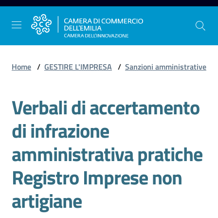
Vai al contenuto
Vai alla navigazione
Vai al footer
Home
/
GESTIRE L'IMPRESA
/
Sanzioni amministrative
Verbali di accertamento
La
Camera
di infrazione
dell'Emilia
amministrativa pratiche
Gestire
Registro Imprese non
l'impresa
artigiane
Promuovere