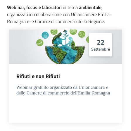
l'impresa
Webinar, focus e laboratori
in tema
ambientale
,
e
organizzati in collaborazione con Unioncamere Emilia-
il
Romagna e le Camere di commercio della Regione.
territorio
22
Tutelare
Settembre
l'Impresa
e
il
Rifiuti e non Rifiuti
Consumatore
Webinar gratuito organizzato da Unioncamere e
dalle Camere di commercio dell’Emilia-Romagna
L'impresa
in
digitale