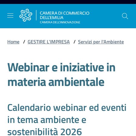
Vai al contenuto
Vai alla navigazione
Vai al footer
Home
/
GESTIRE L'IMPRESA
/
Servizi per l'Ambiente
Webinar e iniziative in
La
Camera
materia ambientale
dell'Emilia
Gestire
Calendario webinar ed eventi
l'impresa
in tema ambiente e
sostenibilità 2026
Promuovere