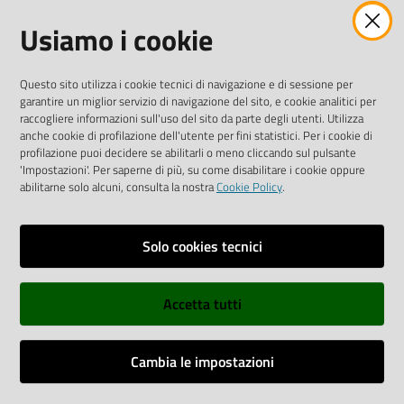
42121 Reggio Emilia
Usiamo i cookie
Tel.
0522 7961
SOCIAL
Questo sito utilizza i cookie tecnici di navigazione e di sessione per
garantire un miglior servizio di navigazione del sito, e cookie analitici per
Linkedin
Facebook
Instagram
raccogliere informazioni sull'uso del sito da parte degli utenti. Utilizza
anche cookie di profilazione dell'utente per fini statistici. Per i cookie di
profilazione puoi decidere se abilitarli o meno cliccando sul pulsante
'Impostazioni'. Per saperne di più, su come disabilitare i cookie oppure
abilitarne solo alcuni, consulta la nostra
Cookie Policy
.
Privacy policy
Solo cookies tecnici
Informative e liberatorie privacy
Accetta tutti
Dichiarazione di accessibilità
Sitemap
Cambia le impostazioni
Web Analitycs Italia