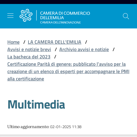
Vai al contenuto
Vai alla navigazione
Vai al footer
Home
/
LA CAMERA DELL'EMILIA
/
Avvisi e notizie brevi
/
Archivio avvisi e notizie
/
La bacheca del 2023
/
La
Certificazione Parità di genere: pubblicato l’avviso per la
Camera
creazione di un elenco di esperti per accompagnare le PMI
dell'Emilia
alla certificazione
Multimedia
Gestire
l'impresa
02-01-2025 11:38
Ultimo aggiornamento
:
Promuovere