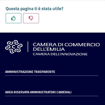
l'impresa
Questa pagina ti è stata utile?
e
il
territorio
Tutelare
l'Impresa
e
il
Consumatore
AMMINISTRAZIONE TRASPARENTE
L'impresa
in
digitale
AREA RISERVATA AMMINISTRATORI CAMERALI