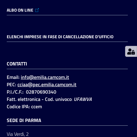
ALBO ON LINE
Prenotazioni
on line
ELENCHI IMPRESE IN FASE DI CANCELLAZIONE D'UFFICIO
Pagamenti
on line
CONTATTI
Accedi
Email:
info@emilia.camcom.it
PEC:
cciaa@pec.emilia.camcom.it
P.I./C.F.: 02870690340
Fatt. elettronica - Cod. univoco
:
UFAWVA
Codice IPA: ccem
Registrati
SEDE DI PARMA
Via Verdi, 2