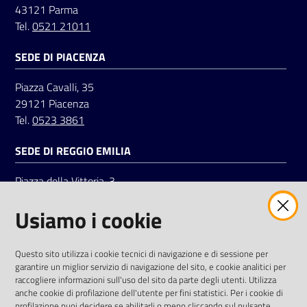
43121 Parma
Tel.
0521 21011
Seguici
SEDE DI PIACENZA
su
Piazza Cavalli, 35
29121 Piacenza
Tel.
0523 3861
SEDE DI REGGIO EMILIA
Piazza della Vittoria, 3
42121 Reggio Emilia
Usiamo i cookie
Tel.
0522 7961
SOCIAL
Questo sito utilizza i cookie tecnici di navigazione e di sessione per
garantire un miglior servizio di navigazione del sito, e cookie analitici per
Linkedin
Facebook
Instagram
raccogliere informazioni sull'uso del sito da parte degli utenti. Utilizza
anche cookie di profilazione dell'utente per fini statistici. Per i cookie di
profilazione puoi decidere se abilitarli o meno cliccando sul pulsante