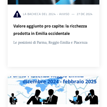
l'impresa
e
il
LA BACHECA DEL 2024 - AVVISO
27 DIC 2024
territorio
Valore aggiunto pro capite: la ricchezza
prodotta in Emilia occidentale
Tutelare
Le posizioni di Parma, Reggio Emilia e Piacenza
l'Impresa
e
il
Consumatore
L'impresa
in
digitale