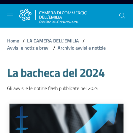
Vai al contenuto
Vai alla navigazione
Vai al footer
Home
/
LA CAMERA DELL'EMILIA
/
Avvisi e notizie brevi
/
Archivio avvisi e notizie
La
La bacheca del 2024
Camera
dell'Emilia
Gli avvisi e le notizie flash pubblicate nel 2024
Gestire
l'impresa
Promuovere