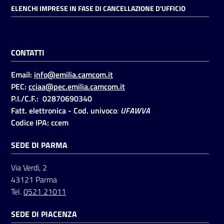
ELENCHI IMPRESE IN FASE DI CANCELLAZIONE D'UFFICIO
CONTATTI
Email:
info@emilia.camcom.it
PEC:
cciaa@pec.emilia.camcom.it
P.I./C.F.: 02870690340
Fatt. elettronica - Cod. univoco
:
UFAWVA
Codice IPA: ccem
SEDE DI PARMA
Via Verdi, 2
43121 Parma
Tel.
0521 21011
SEDE DI PIACENZA