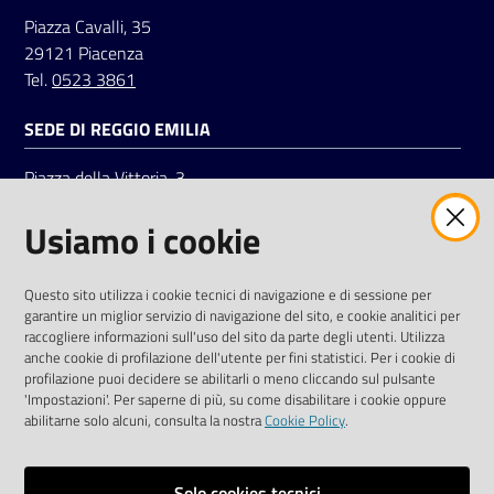
Piazza Cavalli, 35
29121 Piacenza
Tel.
0523 3861
SEDE DI REGGIO EMILIA
Piazza della Vittoria, 3
42121 Reggio Emilia
Usiamo i cookie
Tel.
0522 7961
SOCIAL
Questo sito utilizza i cookie tecnici di navigazione e di sessione per
garantire un miglior servizio di navigazione del sito, e cookie analitici per
Linkedin
Facebook
Instagram
raccogliere informazioni sull'uso del sito da parte degli utenti. Utilizza
anche cookie di profilazione dell'utente per fini statistici. Per i cookie di
profilazione puoi decidere se abilitarli o meno cliccando sul pulsante
'Impostazioni'. Per saperne di più, su come disabilitare i cookie oppure
abilitarne solo alcuni, consulta la nostra
Cookie Policy
.
Privacy policy
Solo cookies tecnici