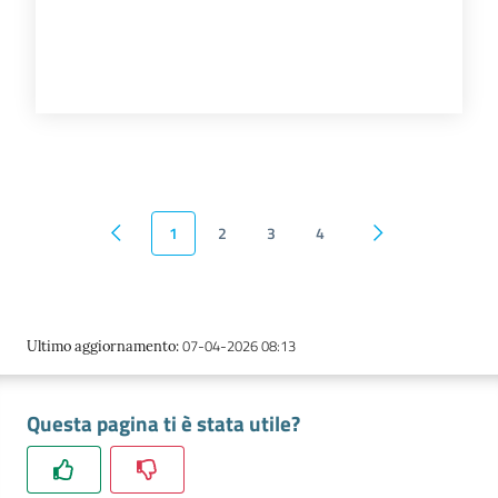
1
2
3
4
Pagina precedente
Pagina successiva
07-04-2026 08:13
Ultimo aggiornamento
:
Questa pagina ti è stata utile?