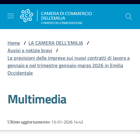
Vai al contenuto
Vai alla navigazione
Vai al footer
Home
/
LA CAMERA DELL'EMILIA
/
Avvisi e notizie brevi
/
Le previsioni delle imprese sui nuovi contratti di lavoro a
La
gennaio e nel trimestre gennaio-marzo 2026 in Emilia
Camera
Occidentale
dell'Emilia
Multimedia
Gestire
l'impresa
13-01-2026 14:42
Ultimo aggiornamento
:
Promuovere