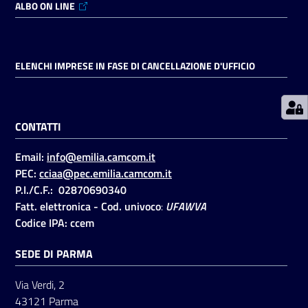
ALBO ON LINE
Prenotazioni
on line
ELENCHI IMPRESE IN FASE DI CANCELLAZIONE D'UFFICIO
Pagamenti
on line
CONTATTI
Email:
info@emilia.camcom.it
Accedi
PEC:
cciaa@pec.emilia.camcom.it
P.I./C.F.: 02870690340
Fatt. elettronica - Cod. univoco
:
UFAWVA
Codice IPA: ccem
SEDE DI PARMA
Registrati
Via Verdi, 2
43121 Parma