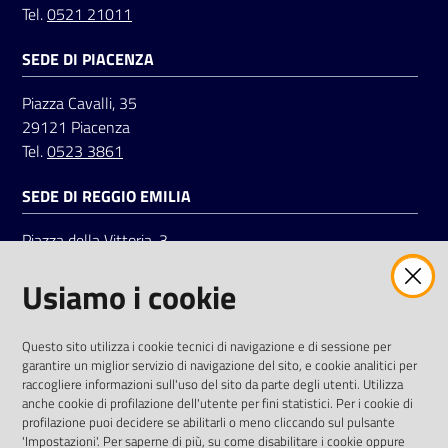
Tel.
0521 21011
SEDE DI PIACENZA
Seguici
su
Piazza Cavalli, 35
29121 Piacenza
Tel.
0523 3861
SEDE DI REGGIO EMILIA
Piazza della Vittoria, 3
42121 Reggio Emilia
Usiamo i cookie
Tel.
0522 7961
SOCIAL
Questo sito utilizza i cookie tecnici di navigazione e di sessione per
garantire un miglior servizio di navigazione del sito, e cookie analitici per
Linkedin
Facebook
Instagram
raccogliere informazioni sull'uso del sito da parte degli utenti. Utilizza
anche cookie di profilazione dell'utente per fini statistici. Per i cookie di
profilazione puoi decidere se abilitarli o meno cliccando sul pulsante
'Impostazioni'. Per saperne di più, su come disabilitare i cookie oppure