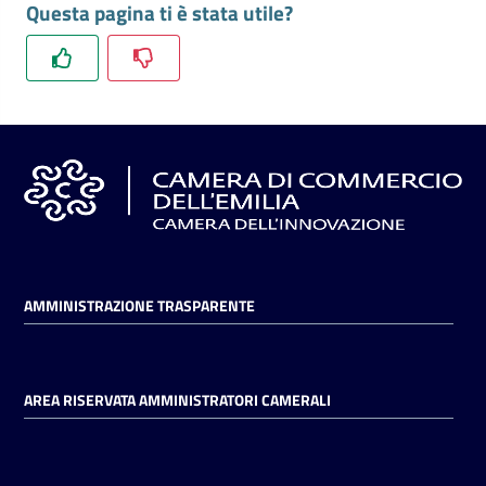
Questa pagina ti è stata utile?
l'impresa
e
il
territorio
Tutelare
l'Impresa
e
il
Consumatore
AMMINISTRAZIONE TRASPARENTE
L'impresa
in
AREA RISERVATA AMMINISTRATORI CAMERALI
digitale