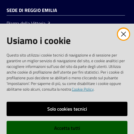
SEDE DI REGGIO EMILIA
Piazza della Vittoria, 3
42121 Reggio Emilia
Usiamo i cookie
Tel.
0522 7961
SOCIAL
Questo sito utilizza i cookie tecnici di navigazione e di sessione per
garantire un miglior servizio di navigazione del sito, e cookie analitici per
Linkedin
Facebook
Instagram
raccogliere informazioni sull'uso del sito da parte degli utenti. Utilizza
anche cookie di profilazione dell'utente per fini statistici. Per i cookie di
profilazione puoi decidere se abilitarli o meno cliccando sul pulsante
'Impostazioni'. Per saperne di più, su come disabilitare i cookie oppure
abilitarne solo alcuni, consulta la nostra
Cookie Policy
.
Privacy policy
Solo cookies tecnici
Informative e liberatorie privacy
Accetta tutti
Dichiarazione di accessibilità