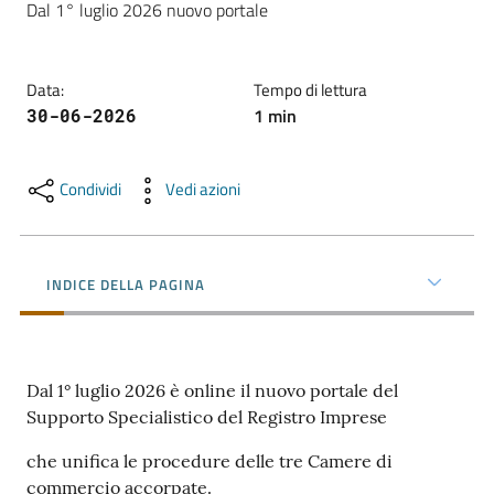
Dal 1° luglio 2026 nuovo portale  
l'impresa
e
il
Data
:
Tempo di lettura
territorio
1
min
30-06-2026
Tutelare
Condividi
Vedi azioni
l'Impresa
e
il
Consumatore
INDICE DELLA PAGINA
L'impresa
Dal 1° luglio 2026 è online il nuovo portale del
in
Supporto Specialistico del Registro Imprese
digitale
che unifica le procedure delle tre Camere di
commercio accorpate.