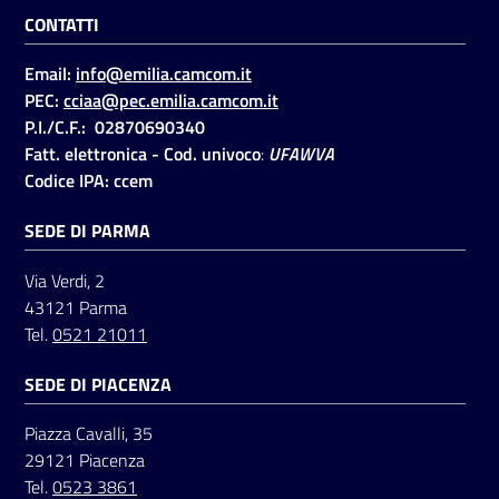
CONTATTI
Email:
info@emilia.camcom.it
PEC:
cciaa@pec.emilia.camcom.it
P.I./C.F.: 02870690340
Fatt. elettronica - Cod. univoco
:
UFAWVA
Codice IPA: ccem
SEDE DI PARMA
Via Verdi, 2
43121 Parma
Tel.
0521 21011
SEDE DI PIACENZA
Piazza Cavalli, 35
29121 Piacenza
Tel.
0523 3861