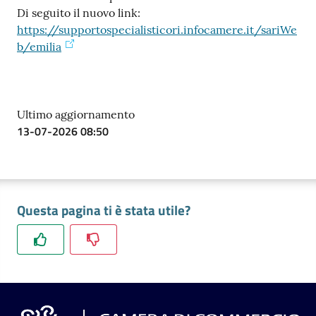
Di seguito il nuovo link:
https://supportospecialisticori.infocamere.it/sariWe
Prenotazioni
b/emilia
on line
Pagamenti
on line
Ultimo aggiornamento
13-07-2026 08:50
Accedi
Questa pagina ti è stata utile?
Registrati