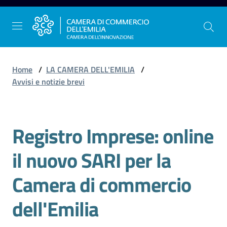
Vai al contenuto
Vai alla navigazione
Vai al footer
Home
/
LA CAMERA DELL'EMILIA
/
Avvisi e notizie brevi
La
Camera
Registro Imprese: online
dell'Emilia
Salta al contenuto
il nuovo SARI per la
Gestire
Camera di commercio
l'impresa
dell'Emilia
Promuovere