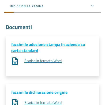
l'impresa
INDICE DELLA PAGINA
e
il
territorio
Documenti
Tutelare
l'Impresa
facsimile adesione stampa in azienda su
e
carta standard
il
Consumatore
Scarica in formato Word
L'impresa
in
digitale
facsimile dichiarazione origine
Scarica in formato Word