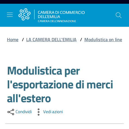
Vai al contenuto
Vai alla navigazione
Vai al footer
Home
/
LA CAMERA DELL'EMILIA
/
Modulistica on line
La
Modulistica per
Camera
Salta al contenuto
dell'Emilia
l'esportazione di merci
all'estero
Gestire
l'impresa
Condividi
Vedi azioni
Promuovere