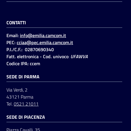
CONTATTI
Email:
info@emilia.camcom.it
PEC:
cciaa@pec.emilia.camcom.it
P.I./C.F.: 02870690340
Fatt. elettronica - Cod. univoco
:
UFAWVA
Codice IPA: ccem
SEDE DI PARMA
Via Verdi, 2
43121 Parma
Tel.
0521 21011
SEDE DI PIACENZA
Piazza Cavalli, 35