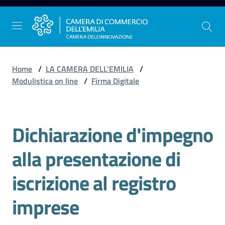
Vai al contenuto
Vai alla navigazione
Vai al footer
Home
/
LA CAMERA DELL'EMILIA
/
Modulistica on line
/
Firma Digitale
La
Camera
Dichiarazione d'impegno
dell'Emilia
alla presentazione di
Gestire
iscrizione al registro
l'impresa
imprese
Promuovere