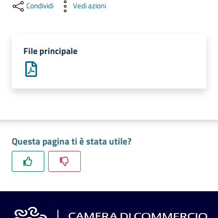
l'impresa
Condividi
Vedi azioni
e
il
territorio
File principale
Tutelare
l'Impresa
e
il
Consumatore
Questa pagina ti è stata utile?
L'impresa
in
digitale