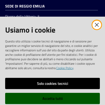
SEDE DI REGGIO EMILIA
Piazza della Vittoria, 3
42121 Reggio Emilia
Usiamo i cookie
Tel.
0522 7961
SOCIAL
Questo sito utilizza i cookie tecnici di navigazione e di sessione per
garantire un miglior servizio di navigazione del sito, e cookie analitici per
Linkedin
Facebook
Instagram
raccogliere informazioni sull'uso del sito da parte degli utenti. Utilizza
anche cookie di profilazione dell'utente per fini statistici. Per i cookie di
profilazione puoi decidere se abilitarli o meno cliccando sul pulsante
'Impostazioni'. Per saperne di più, su come disabilitare i cookie oppure
abilitarne solo alcuni, consulta la nostra
Cookie Policy
.
Privacy policy
Solo cookies tecnici
Informative e liberatorie privacy
Accetta tutti
Dichiarazione di accessibilità