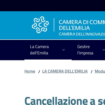
Vai al contenuto
Vai alla navigazione
Vai al footer
La Camera
Gestire
dell'Emilia
l'impresa
Home
LA CAMERA DELL'EMILIA
Modul
/
/
Cancellazione a s