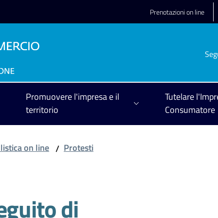
Prenotazioni on line
Seg
Promuovere l'impresa e il
Tutelare l'Impr
territorio
Consumatore
istica on line
Protesti
/
eguito di