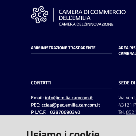
AMMINISTRAZIONE TRASPARENTE
AREA RI
CAMERAL
CONTATTI
SEDE D
Email:
info@emilia.camcom.it
Via Verdi
PEC:
cciaa@pec.emilia.camcom.it
43121 
P.I./C.F.: 02870690340
Tel.
052
Fatt. elettronica - Cod.
univoco
:
UFAWVA
Usiamo i cookie
Codice IPA: ccem