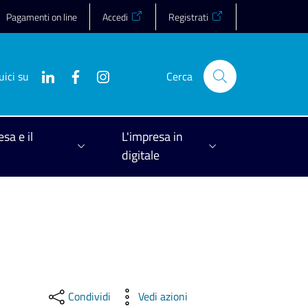
Pagamenti on line
Accedi
Registrati
uici su
Cerca
esa e il
L'impresa in
digitale
Condividi
Vedi azioni