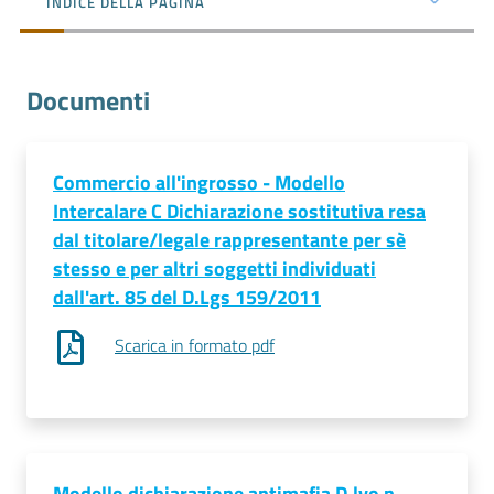
INDICE DELLA PAGINA
l'impresa
e
il
territorio
Documenti
Tutelare
Commercio all'ingrosso - Modello
l'Impresa
Intercalare C Dichiarazione sostitutiva resa
e
dal titolare/legale rappresentante per sè
il
stesso e per altri soggetti individuati
Consumatore
dall'art. 85 del D.Lgs 159/2011
Scarica in formato pdf
L'impresa
in
digitale
Modello dichiarazione antimafia D.lvo n.