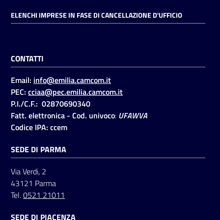
ELENCHI IMPRESE IN FASE DI CANCELLAZIONE D'UFFICIO
CONTATTI
Email:
info@emilia.camcom.it
PEC:
cciaa@pec.emilia.camcom.it
P.I./C.F.: 02870690340
Fatt. elettronica - Cod. univoco
:
UFAWVA
Codice IPA: ccem
SEDE DI PARMA
Via Verdi, 2
43121 Parma
Tel.
0521 21011
SEDE DI PIACENZA