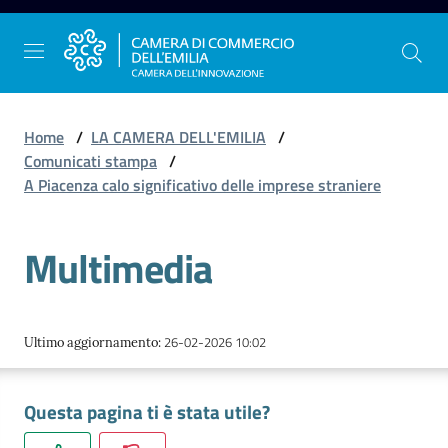
Vai al contenuto
Vai alla navigazione
Vai al footer
Home
/
LA CAMERA DELL'EMILIA
/
Comunicati stampa
/
A Piacenza calo significativo delle imprese straniere
La
Camera
Multimedia
dell'Emilia
Gestire
26-02-2026 10:02
Ultimo aggiornamento
:
l'impresa
Questa pagina ti è stata utile?
Promuovere