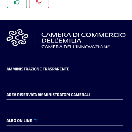
l'impresa
e
il
territorio
Tutelare
l'Impresa
e
il
AMMINISTRAZIONE TRASPARENTE
Consumatore
AREA RISERVATA AMMINISTRATORI CAMERALI
L'impresa
in
digitale
ALBO ON LINE