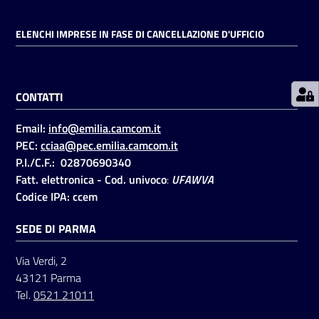
ELENCHI IMPRESE IN FASE DI CANCELLAZIONE D'UFFICIO
Prenotazioni
on line
CONTATTI
Pagamenti
on line
Email:
info@emilia.camcom.it
PEC:
cciaa@pec.emilia.camcom.it
P.I./C.F.: 02870690340
Accedi
Fatt. elettronica - Cod. univoco
:
UFAWVA
Codice IPA: ccem
SEDE DI PARMA
Via Verdi, 2
Registrati
43121 Parma
Tel.
0521 21011