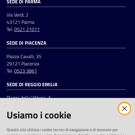
SEDE DI PARMA
Via Verdi, 2
43121 Parma
Tel.
0521 21011
SEDE DI PIACENZA
Piazza Cavalli, 35
29121 Piacenza
Tel.
0523 3861
SEDE DI REGGIO EMILIA
Piazza della Vittoria, 3
42121 Reggio Emilia
Usiamo i cookie
Tel.
0522 7961
SOCIAL
Questo sito utilizza i cookie tecnici di navigazione e di sessione per