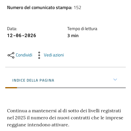
l'impresa
Numero del comunicato stampa
:
152
e
il
territorio
Data
:
Tempo di lettura
3
min
12-06-2026
Tutelare
l'Impresa
Condividi
Vedi azioni
e
il
Consumatore
INDICE DELLA PAGINA
L'impresa
in
Continua a mantenersi al di sotto dei livelli registrati
digitale
nel 2025 il numero dei nuovi contratti che le imprese
reggiane intendono attivare.