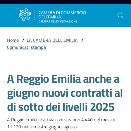
Vai al contenuto
Vai alla navigazione
Vai al footer
Home
/
LA CAMERA DELL'EMILIA
/
Comunicati stampa
La
Camera
A Reggio Emilia anche a
dell'Emilia
Salta al contenuto
giugno nuovi contratti al
Gestire
di sotto dei livelli 2025
l'impresa
A Reggio Emilia le attivazioni saranno 4.440 nel mese e 
Promuovere