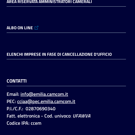
AREA RISERVATA AMMINISTRATORI CAMERALI
ALBO ON LINE
ELENCHI IMPRESE IN FASE DI CANCELLAZIONE D'UFFICIO
CONTATTI
Email:
info@emilia.camcom.it
PEC:
cciaa@pec.emilia.camcom.it
P.I./C.F.: 02870690340
Fatt. elettronica - Cod. univoco
:
UFAWVA
Codice IPA: ccem