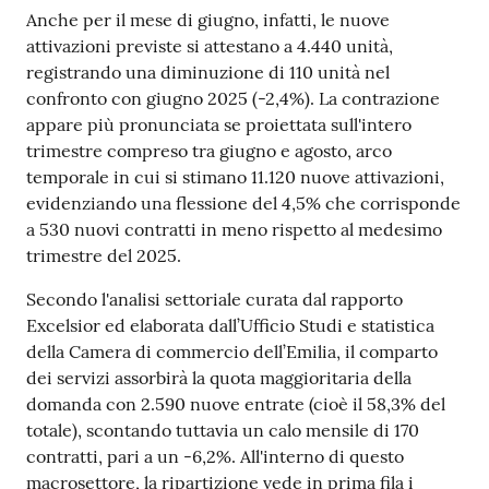
Anche per il mese di giugno, infatti, le nuove
attivazioni previste si attestano a 4.440 unità,
Prenotazioni
registrando una diminuzione di 110 unità nel
on line
confronto con giugno 2025 (-2,4%). La contrazione
appare più pronunciata se proiettata sull'intero
Pagamenti
trimestre compreso tra giugno e agosto, arco
on line
temporale in cui si stimano 11.120 nuove attivazioni,
evidenziando una flessione del 4,5% che corrisponde
a 530 nuovi contratti in meno rispetto al medesimo
trimestre del 2025.
Accedi
Secondo l'analisi settoriale curata dal rapporto
Excelsior ed elaborata dall’Ufficio Studi e statistica
della Camera di commercio dell’Emilia, il comparto
dei servizi assorbirà la quota maggioritaria della
Registrati
domanda con 2.590 nuove entrate (cioè il 58,3% del
totale), scontando tuttavia un calo mensile di 170
contratti, pari a un -6,2%. All'interno di questo
macrosettore, la ripartizione vede in prima fila i