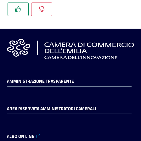
l'impresa
e
il
territorio
Tutelare
l'Impresa
e
il
Consumatore
AMMINISTRAZIONE TRASPARENTE
L'impresa
AREA RISERVATA AMMINISTRATORI CAMERALI
in
digitale
ALBO ON LINE