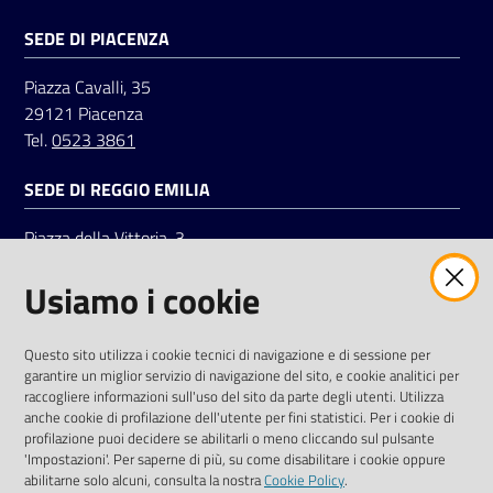
SEDE DI PIACENZA
Seguici
Piazza Cavalli, 35
su
29121 Piacenza
Tel.
0523 3861
SEDE DI REGGIO EMILIA
Piazza della Vittoria, 3
42121 Reggio Emilia
Usiamo i cookie
Tel.
0522 7961
SOCIAL
Questo sito utilizza i cookie tecnici di navigazione e di sessione per
garantire un miglior servizio di navigazione del sito, e cookie analitici per
Linkedin
Facebook
Instagram
raccogliere informazioni sull'uso del sito da parte degli utenti. Utilizza
anche cookie di profilazione dell'utente per fini statistici. Per i cookie di
profilazione puoi decidere se abilitarli o meno cliccando sul pulsante
'Impostazioni'. Per saperne di più, su come disabilitare i cookie oppure
abilitarne solo alcuni, consulta la nostra
Cookie Policy
.