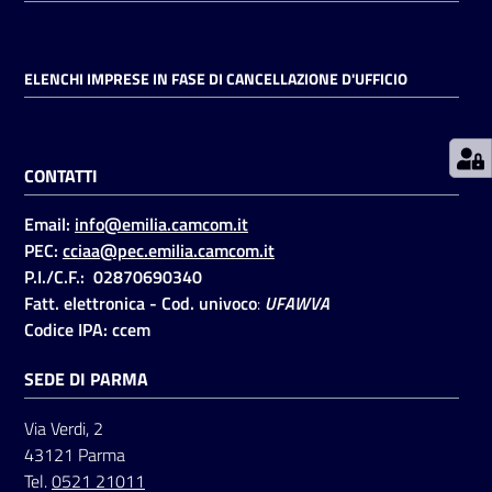
Prenotazioni
ELENCHI IMPRESE IN FASE DI CANCELLAZIONE D'UFFICIO
on line
Pagamenti
CONTATTI
on line
Email:
info@emilia.camcom.it
PEC:
cciaa@pec.emilia.camcom.it
Accedi
P.I./C.F.: 02870690340
Fatt. elettronica - Cod. univoco
:
UFAWVA
Codice IPA: ccem
SEDE DI PARMA
Registrati
Via Verdi, 2
43121 Parma
Tel.
0521 21011