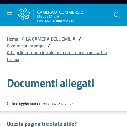
Vai al contenuto
Vai alla navigazione
Vai al footer
Home
/
LA CAMERA DELL'EMILIA
/
Comunicati stampa
/
Ad aprile tornano in calo marcato i nuovi contratti a
La
Parma
Camera
dell'Emilia
Documenti allegati
Gestire
l'impresa
08-04-2026 13:51
Ultimo aggiornamento
:
Questa pagina ti è stata utile?
Promuovere