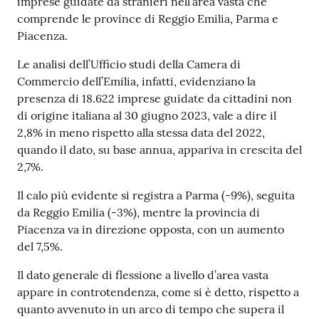
imprese guidate da stranieri nell’area vasta che
comprende le province di Reggio Emilia, Parma e
Piacenza.
Prenotazioni
on line
Le analisi dell’Ufficio studi della Camera di
Commercio dell’Emilia, infatti, evidenziano la
Pagamenti
presenza di 18.622 imprese guidate da cittadini non
on line
di origine italiana al 30 giugno 2023, vale a dire il
2,8% in meno rispetto alla stessa data del 2022,
quando il dato, su base annua, appariva in crescita del
2,7%.
Accedi
Il calo più evidente si registra a Parma (-9%), seguita
da Reggio Emilia (-3%), mentre la provincia di
Piacenza va in direzione opposta, con un aumento
del 7,5%.
Registrati
Il dato generale di flessione a livello d’area vasta
appare in controtendenza, come si è detto, rispetto a
quanto avvenuto in un arco di tempo che supera il