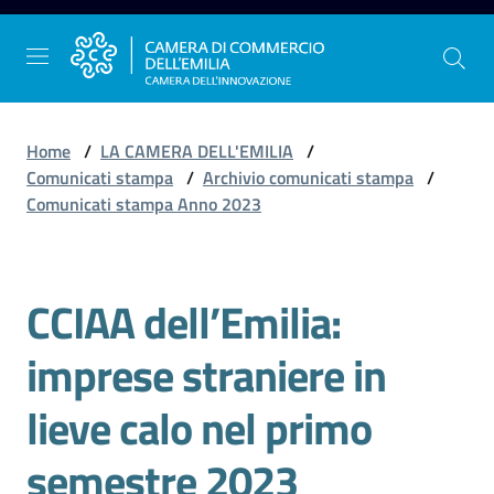
Vai al contenuto
Vai alla navigazione
Vai al footer
Home
/
LA CAMERA DELL'EMILIA
/
Comunicati stampa
/
Archivio comunicati stampa
/
Comunicati stampa Anno 2023
La
Camera
dell'Emilia
CCIAA dell’Emilia:
Salta al contenuto
imprese straniere in
Gestire
l'impresa
lieve calo nel primo
semestre 2023
Promuovere