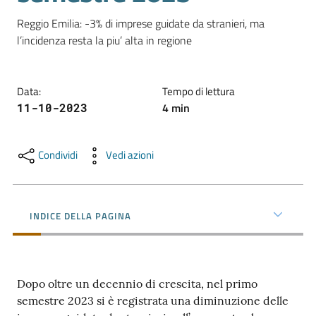
l'impresa
Reggio Emilia: -3% di imprese guidate da stranieri, ma 
e
il
territorio
Data
:
Tempo di lettura
4
min
11-10-2023
Tutelare
l'Impresa
e
Condividi
Vedi azioni
il
Consumatore
INDICE DELLA PAGINA
L'impresa
in
digitale
Dopo oltre un decennio di crescita, nel primo
semestre 2023 si è registrata una diminuzione delle