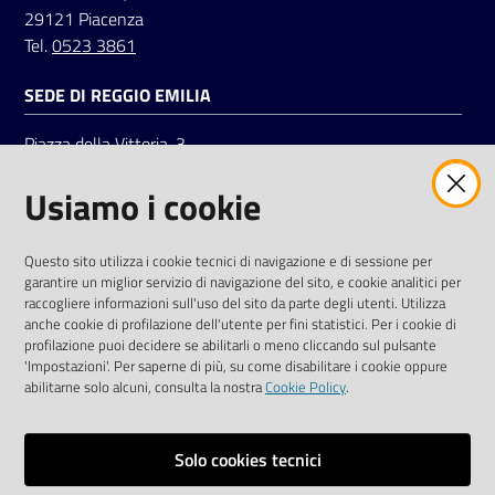
29121 Piacenza
Tel.
0523 3861
SEDE DI REGGIO EMILIA
Piazza della Vittoria, 3
42121 Reggio Emilia
Usiamo i cookie
Tel.
0522 7961
SOCIAL
Questo sito utilizza i cookie tecnici di navigazione e di sessione per
garantire un miglior servizio di navigazione del sito, e cookie analitici per
Linkedin
Facebook
Instagram
raccogliere informazioni sull'uso del sito da parte degli utenti. Utilizza
anche cookie di profilazione dell'utente per fini statistici. Per i cookie di
profilazione puoi decidere se abilitarli o meno cliccando sul pulsante
'Impostazioni'. Per saperne di più, su come disabilitare i cookie oppure
abilitarne solo alcuni, consulta la nostra
Cookie Policy
.
Privacy policy
Solo cookies tecnici