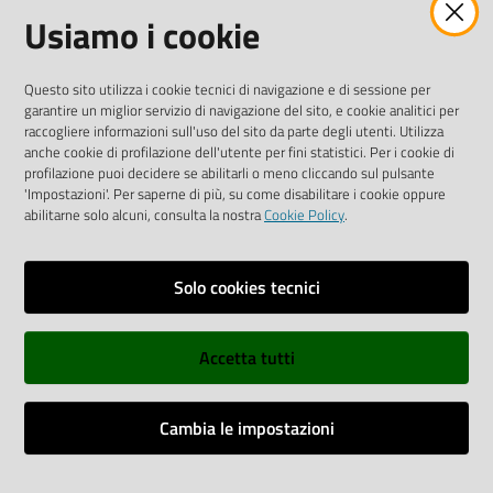
Usiamo i cookie
Tel.
0522 7961
SOCIAL
Questo sito utilizza i cookie tecnici di navigazione e di sessione per
garantire un miglior servizio di navigazione del sito, e cookie analitici per
Linkedin
Facebook
Instagram
raccogliere informazioni sull'uso del sito da parte degli utenti. Utilizza
anche cookie di profilazione dell'utente per fini statistici. Per i cookie di
profilazione puoi decidere se abilitarli o meno cliccando sul pulsante
'Impostazioni'. Per saperne di più, su come disabilitare i cookie oppure
abilitarne solo alcuni, consulta la nostra
Cookie Policy
.
Privacy policy
Solo cookies tecnici
Informative e liberatorie privacy
Accetta tutti
Dichiarazione di accessibilità
Sitemap
Cambia le impostazioni
Web Analitycs Italia