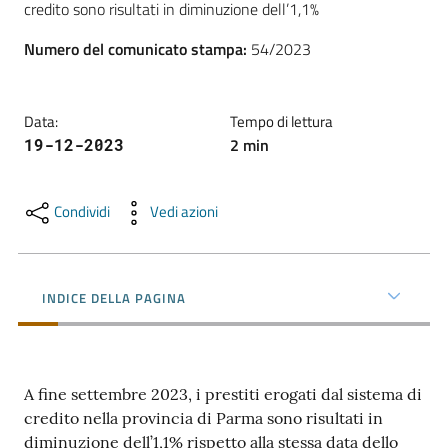
credito sono risultati in diminuzione dell’1,1%
l'impresa
e
Numero del comunicato stampa
:
54/2023
il
territorio
Data
:
Tempo di lettura
2
min
19-12-2023
Tutelare
l'Impresa
e
Condividi
Vedi azioni
il
Consumatore
INDICE DELLA PAGINA
L'impresa
in
digitale
A fine settembre 2023, i prestiti erogati dal sistema di
credito nella provincia di Parma sono risultati in
diminuzione dell’1,1% rispetto alla stessa data dello