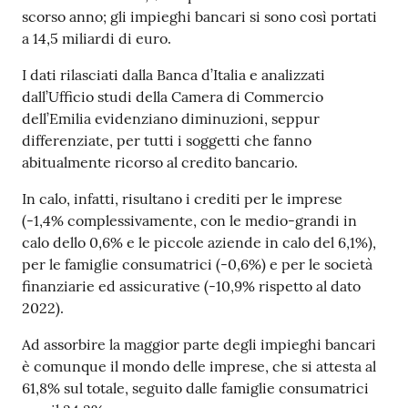
scorso anno; gli impieghi bancari si sono così portati
a 14,5 miliardi di euro.
Prenotazioni
I dati rilasciati dalla Banca d’Italia e analizzati
on line
dall’Ufficio studi della Camera di Commercio
dell’Emilia evidenziano diminuzioni, seppur
Pagamenti
differenziate, per tutti i soggetti che fanno
on line
abitualmente ricorso al credito bancario.
In calo, infatti, risultano i crediti per le imprese
(-1,4% complessivamente, con le medio-grandi in
Accedi
calo dello 0,6% e le piccole aziende in calo del 6,1%),
per le famiglie consumatrici (-0,6%) e per le società
finanziarie ed assicurative (-10,9% rispetto al dato
2022).
Registrati
Ad assorbire la maggior parte degli impieghi bancari
è comunque il mondo delle imprese, che si attesta al
61,8% sul totale, seguito dalle famiglie consumatrici