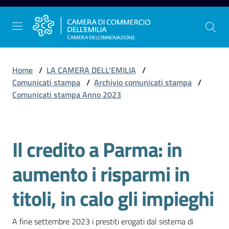
Vai al contenuto
Vai alla navigazione
Vai al footer
Home
/
LA CAMERA DELL'EMILIA
/
Comunicati stampa
/
Archivio comunicati stampa
/
Comunicati stampa Anno 2023
La
Camera
dell'Emilia
Il credito a Parma: in
Salta al contenuto
aumento i risparmi in
Gestire
l'impresa
titoli, in calo gli impieghi
A fine settembre 2023 i prestiti erogati dal sistema di 
Promuovere