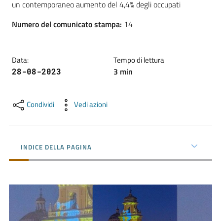
un contemporaneo aumento del 4,4% degli occupati
l'impresa
e
Numero del comunicato stampa
:
14
il
territorio
Data
:
Tempo di lettura
3
min
28-08-2023
Tutelare
l'Impresa
e
Condividi
Vedi azioni
il
Consumatore
INDICE DELLA PAGINA
L'impresa
in
digitale