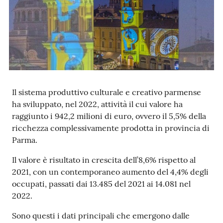
Prenotazioni
on line
Pagamenti
on line
Il sistema produttivo culturale e creativo parmense
ha sviluppato, nel 2022, attività il cui valore ha
raggiunto i 942,2 milioni di euro, ovvero il 5,5% della
Accedi
ricchezza complessivamente prodotta in provincia di
Parma.
Il valore è risultato in crescita dell’8,6% rispetto al
2021, con un contemporaneo aumento del 4,4% degli
occupati, passati dai 13.485 del 2021 ai 14.081 nel
Registrati
2022.
Sono questi i dati principali che emergono dalle