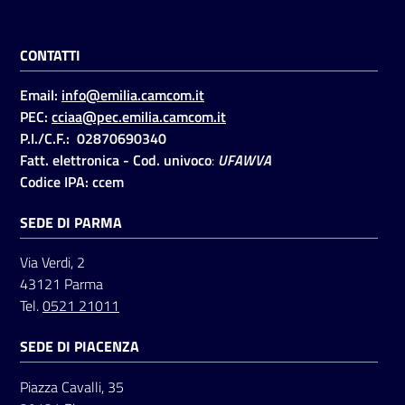
CONTATTI
Email:
info@emilia.camcom.it
PEC:
cciaa@pec.emilia.camcom.it
P.I./C.F.: 02870690340
Fatt. elettronica - Cod. univoco
:
UFAWVA
Codice IPA: ccem
SEDE DI PARMA
Via Verdi, 2
43121 Parma
Tel.
0521 21011
SEDE DI PIACENZA
Piazza Cavalli, 35