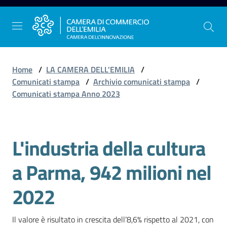
Vai al contenuto
Vai alla navigazione
Vai al footer
Home
/
LA CAMERA DELL'EMILIA
/
Comunicati stampa
/
Archivio comunicati stampa
/
Comunicati stampa Anno 2023
La
Camera
dell'Emilia
L'industria della cultura
Salta al contenuto
a Parma, 942 milioni nel
Gestire
l'impresa
2022
Il valore è risultato in crescita dell’8,6% rispetto al 2021, con 
Promuovere