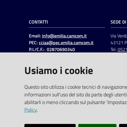
CONTATTI
SEDE D
Email:
info@emilia.camcom.it
Via Verdi
PEC:
cciaa@pec.emilia.camcom.it
43121 
P.I./C.F.: 02870690340
Tel.
052
Fatt. elettronica - Cod.
univoco
:
UFAWVA
Usiamo i cookie
Codice IPA: ccem
SOCIAL
Questo sito utilizza i cookie tecnici di navigazione
informazioni sull'uso del sito da parte degli utenti
Linkedin
Facebook
Instagram
abilitarli o meno cliccando sul pulsante 'Impostazi
Policy
.