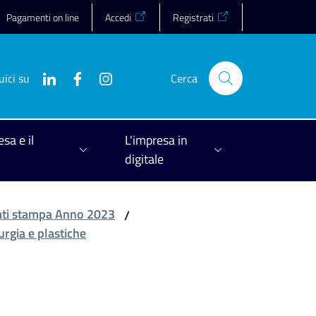
Pagamenti on line
Accedi
Registrati
uici su
Cerca
esa e il
L'impresa in
digitale
ti stampa Anno 2023
/
urgia e plastiche