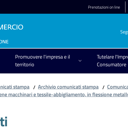
Prenotazioni on line
Seg
Promuovere l'impresa e il
Tutelare l'Impr
territorio
Consumatore
icati stampa
Archivio comunicati stampa
Comunica
/
/
ene macchinari e tessile-abbigliamento, in flessione metall
ti