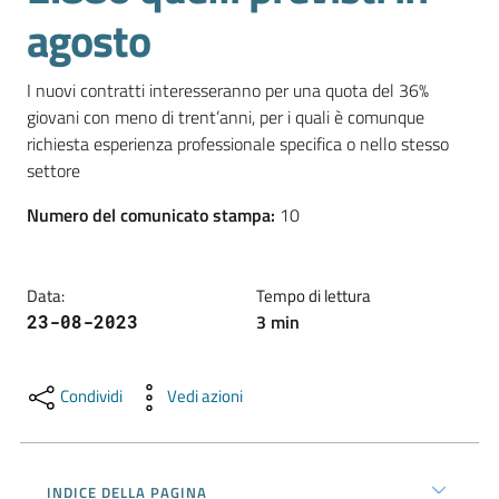
l'impresa
agosto
e
il
I nuovi contratti interesseranno per una quota del 36% 
territorio
giovani con meno di trent’anni, per i quali è comunque 
richiesta esperienza professionale specifica o nello stesso 
settore
Tutelare
l'Impresa
Numero del comunicato stampa
:
10
e
il
Consumatore
Data
:
Tempo di lettura
3
min
23-08-2023
L'impresa
Condividi
Vedi azioni
in
digitale
INDICE DELLA PAGINA