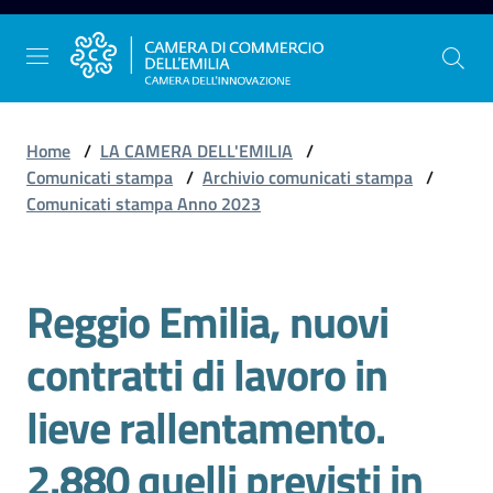
Vai al contenuto
Vai alla navigazione
Vai al footer
Home
/
LA CAMERA DELL'EMILIA
/
Comunicati stampa
/
Archivio comunicati stampa
/
Comunicati stampa Anno 2023
La
Camera
dell'Emilia
Reggio Emilia, nuovi
Salta al contenuto
contratti di lavoro in
Gestire
l'impresa
lieve rallentamento.
2.880 quelli previsti in
Promuovere